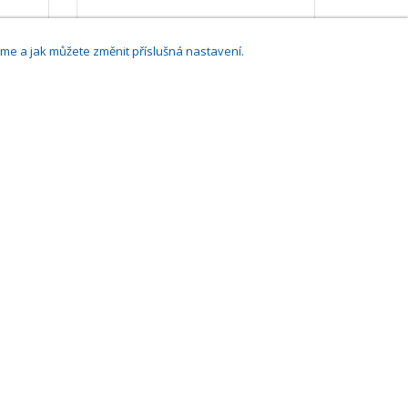
Šmatlák Václav MUDr.
áme a jak můžete změnit příslušná nastavení.
Praha
ělé
,
Praktičtí lékaři pro dospělé
nt,
95
(
2
hodnocení)
 a přidat firmu
Sledujte nás
Facebook
Twitter
LinkedIn
29.0.143,
Cookies