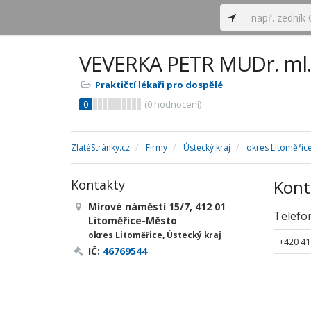
VEVERKA PETR MUDr. ml.
Praktičtí lékaři pro dospělé
0
(
0
hodnocení)
ZlatéStránky.cz
Firmy
Ústecký kraj
okres Litoměřic
Kont
Kontakty
Mírové náměstí 15/7, 412 01
Telefo
Litoměřice-Město
okres Litoměřice, Ústecký kraj
+420 41
IČ:
46769544