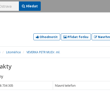
Hledat
Ohodnotit
Přidat fotku
Navrhn
e
Litoměřice
VEVERKA PETR MUDr. ml.
akty
ny
6 734 305
hlavní telefon