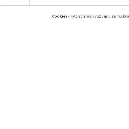
Horák Vladimír MUDr.
Šus
Cookies
- Tyto stránky využívají v zájmu kva
Kralupy nad Vltavou
P
Praktičtí lékaři pro dospělé
P
82
(
3
hodnocení)
0
Chcete přidat fi
Mediatel
Produkt
Kontakt
Internet1
Reference
Online ka
Obchodní podmínky
PPC kam
Sociální s
© 2026 MEDIATEL