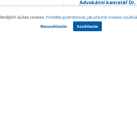
Advokátní kancelář Dr.
Kunz a partner s.r.o.
tová Ludmila MUDr.
Praha
litnějších služeb cookies.
Pročtěte podrobnosti, jak přesně cookies využív
raha
Praktičtí lékaři pro dosp
raktičtí lékaři pro dospělé
Znalci a odhadci
,
Prezide
Nesouhlasím
Souhlasím
vláda a parlament
(
0
hodnocení)
0
(
0
hodnocení)
rmu do katalogu?
Volejte 771 270 421
nebo stiskněte tlačítko
Přihlásit se
y
Služby
23.cz
Mobilní aplikace ke stažení
talogy
Online katalogy
paně
Digital Presence Management
ítě
Více zákazníků
 CZ, s.r.o.,
Za Potokem 46/4, 106 00 Praha 10, tel.: +420 771 270 421, verze 1.