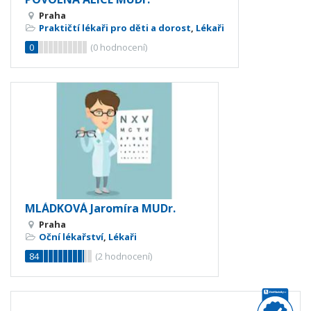
Praha
Praktičtí lékaři pro děti a dorost
,
Lékaři
0
(
0
hodnocení)
MLÁDKOVÁ Jaromíra MUDr.
Praha
Oční lékařství
,
Lékaři
84
(
2
hodnocení)