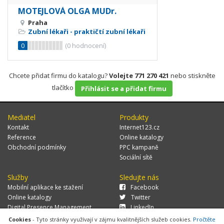
MOTEJLOVÁ OLGA MUDr.
Praha
Zubní lékaři - praktičtí zubní lékaři
0
(
0
hodnocení)
Chcete přidat firmu do katalogu?
Volejte 771 270 421
nebo stiskněte
tlačítko
Přihlásit se a přidat firmu
Mediatel
Produkty
Kontakt
Internet123.cz
Reference
Online katalogy
Obchodní podmínky
PPC kampaně
Sociální sítě
Služby
Sledujte nás
Mobilní aplikace ke stažení
Facebook
Online katalogy
Twitter
Digital Presence Management
LinkedIn
Více zákazníků
Cookies
- Tyto stránky využívají v zájmu kvalitnějších služeb cookies.
Pročtěte