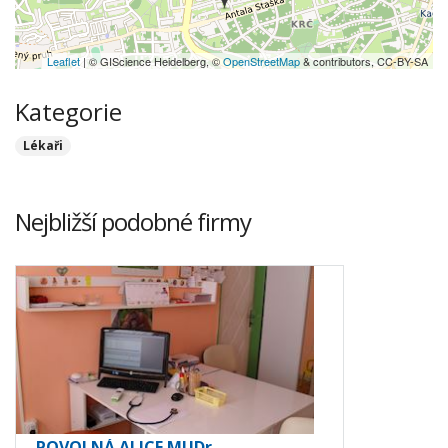
Leaflet
| © GIScience Heidelberg, ©
OpenStreetMap
& contributors, CC-BY-SA
Kategorie
Lékaři
Nejbližší podobné firmy
POVOLNÁ ALICE MUDr.