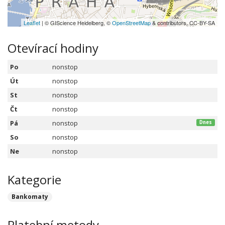
Leaflet
| © GIScience Heidelberg, ©
OpenStreetMap
& contributors, CC-BY-SA
Otevírací hodiny
Po
nonstop
Út
nonstop
St
nonstop
Čt
nonstop
Pá
nonstop
Dnes
So
nonstop
Ne
nonstop
Kategorie
Bankomaty
Platební metody