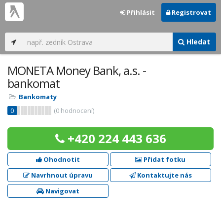
Přihlásit
Registrovat
Hledat
MONETA Money Bank, a.s. -
bankomat
Bankomaty
0
(
0
hodnocení)
+420 224 443 636
Ohodnotit
Přidat fotku
Navrhnout úpravu
Kontaktujte nás
Navigovat