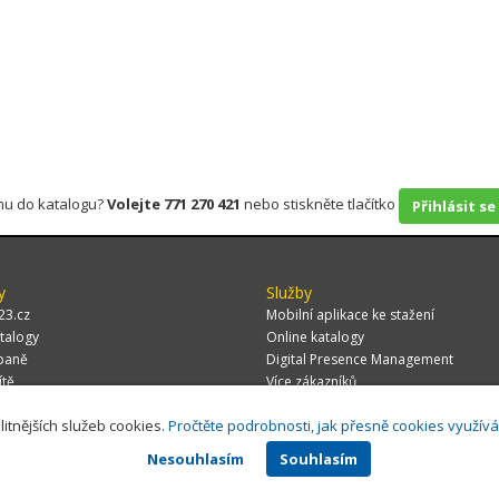
rmu do katalogu?
Volejte 771 270 421
nebo stiskněte tlačítko
Přihlásit se
y
Služby
23.cz
Mobilní aplikace ke stažení
talogy
Online katalogy
paně
Digital Presence Management
ítě
Více zákazníků
litnějších služeb cookies.
Pročtěte podrobnosti, jak přesně cookies využív
Nesouhlasím
Souhlasím
 CZ, s.r.o.,
Za Potokem 46/4, 106 00 Praha 10, tel.: +420 771 270 421, verze 1.