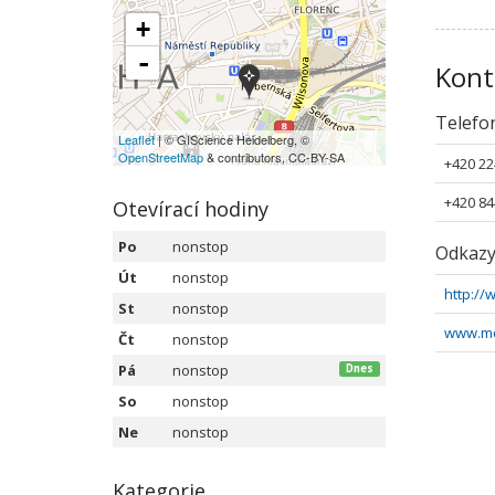
+
-
Kont
Telefo
Leaflet
| © GIScience Heidelberg, ©
OpenStreetMap
& contributors, CC-BY-SA
+420 22
+420 84
Otevírací hodiny
Po
nonstop
Odkaz
Út
nonstop
http:/
St
nonstop
www.mo
Čt
nonstop
Pá
nonstop
Dnes
So
nonstop
Ne
nonstop
Kategorie