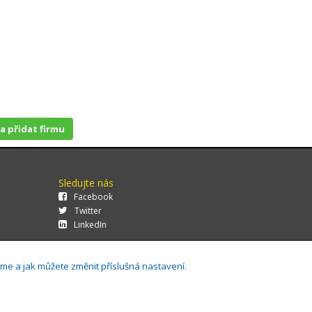
 a přidat firmu
Sledujte nás
Facebook
Twitter
LinkedIn
áme a jak můžete změnit příslušná nastavení.
29.0.143,
Cookies