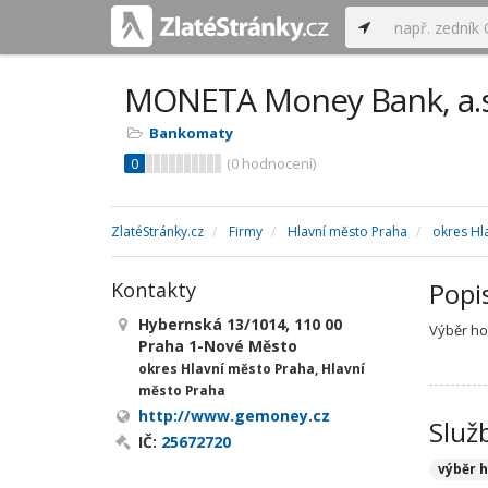
MONETA Money Bank, a.s
Bankomaty
0
(
0
hodnocení)
ZlatéStránky.cz
Firmy
Hlavní město Praha
okres Hl
Popi
Kontakty
Hybernská 13/1014, 110 00
Výběr ho
Praha 1-Nové Město
okres Hlavní město Praha, Hlavní
město Praha
http://www.gemoney.cz
Služ
IČ:
25672720
výběr 