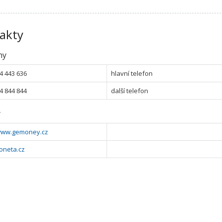
akty
ny
4 443 636
hlavní telefon
4 844 844
další telefon
y
/www.gemoney.cz
neta.cz