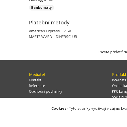
Bankomaty
Platební metody
American Express
VISA
MASTERCARD
DINERSCLUB
Chcete přidat fi
Mediatel
Produkt
Kontakt
Internet1
Reference
Online ka
Obchodní podmínky
PPC kam
Sociální s
Cookies
- Tyto stránky využívají v zájmu kva
© 2026 MEDIATEL