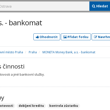
Hledat
. - bankomat
Ohodnotit
Přidat fotku
Navrhn
avní město Praha
Praha
MONETA Money Bank, a.s. - bankomat
s činnosti
tovosti a jiné bankovní služby.
by
hotovosti
dobíjení kreditu
kontrola zůstatku