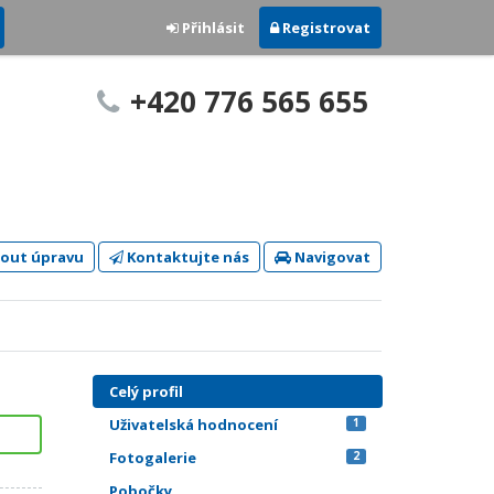
Přihlásit
Registrovat
+420 776 565 655
out úpravu
Kontaktujte nás
Navigovat
Celý profil
Uživatelská hodnocení
1
Fotogalerie
2
Pobočky