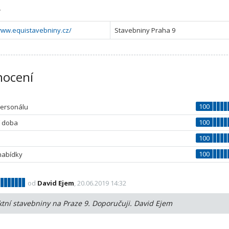
y
www.equistavebniny.cz/
Stavebniny Praha 9
ocení
100
personálu
100
í doba
100
100
nabídky
od
David Ejem
, 20.06.2019 14:32
ktní stavebniny na Praze 9. Doporučuji. David Ejem