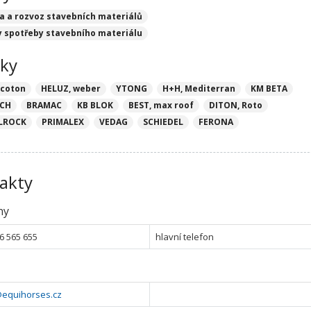
a a rozvoz stavebních materiálů
y spotřeby stavebního materiálu
ky
ecoton
HELUZ, weber
YTONG
H+H, Mediterran
KM BETA
CH
BRAMAC
KB BLOK
BEST, max roof
DITON, Roto
LROCK
PRIMALEX
VEDAG
SCHIEDEL
FERONA
akty
ny
6 565 655
hlavní telefon
@equihorses.cz