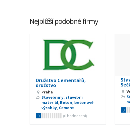
Nejbližší podobné firmy
Sta
Družstvo Cementářů,
Seč
družstvo
V
Praha
S
Stavebniny, stavební
m
materiál
,
Beton, betonové
výrobky
,
Cement
0
0
(
0
hodnocení)