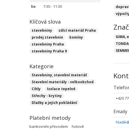
So
7:30 - 11:30
doprav
výpočt
Klíčová slova
Znač
stavebniny
zdící materiál Praha
GIMA, 
prodej stavebnin
komíny
TONDA
stavebniny Praha
SEMME
stavebniny Praha 9
Kategorie
Kont
Stavebniny, stavební materiál
Stavební materiály - velkoobchod
Telefo
Cihly
Izolace tepelné
Střechy - krytiny
+420 77
Dlažby a jejich pokládání
Emaily
Platební metody
hladik
bankovním převodem
hotově