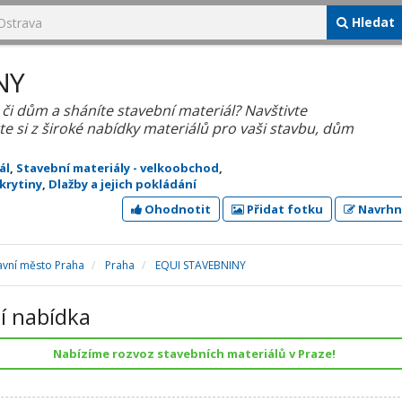
Hledat
NY
t či dům a sháníte stavební materiál? Navštivte
te si z široké nabídky materiálů pro vaši stavbu, dům
ál
,
Stavební materiály - velkoobchod
,
 krytiny
,
Dlažby a jejich pokládání
Ohodnotit
Přidat fotku
Navrhn
avní město Praha
Praha
EQUI STAVEBNINY
í nabídka
Nabízíme rozvoz stavebních materiálů v Praze!