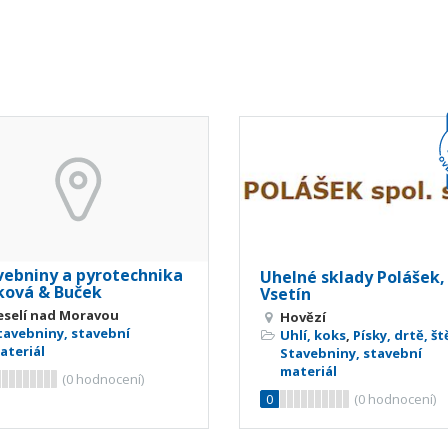
vebniny a pyrotechnika
Uhelné sklady Polášek, 
ková & Buček
Vsetín
eselí nad Moravou
Hovězí
tavebniny, stavební
Uhlí, koks
,
Písky, drtě, št
ateriál
Stavebniny, stavební
materiál
(
0
hodnocení)
0
(
0
hodnocení)