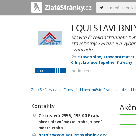
EQUI STAVEBNI
Stavíte či rekonstruujete by
stavebniny v Praze 9 a vyber
i zahradu.
Stavebniny, stavební materi
Cihly
,
Izolace tepelné
,
Střechy -
100
(
1
hodnocení)
ZlatéStránky.cz
Firmy
Hlavní město Praha
okres Hl
Akčn
Kontakty
Cirkusová 2955, 193 00 Praha
okres Hlavní město Praha, Hlavní
město Praha
http://www.equistavebniny.cz/