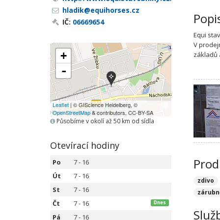
hladik@equihorses.cz
Popi
IČ:
06669654
Equi sta
V prodej
+
základů 
-
Leaflet
| © GIScience Heidelberg, ©
OpenStreetMap
& contributors, CC-BY-SA
Působíme v okolí až 50 km od sídla
Otevírací hodiny
Prod
Po
7 - 16
Út
7 - 16
zdivo
St
7 - 16
zárubn
Čt
7 - 16
Dnes
Služ
Pá
7 - 16