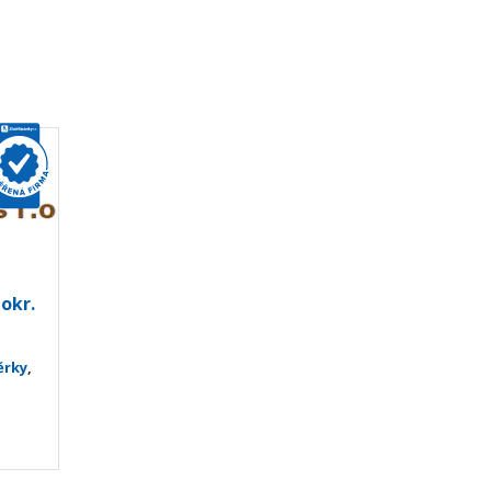
okr.
ěrky
,