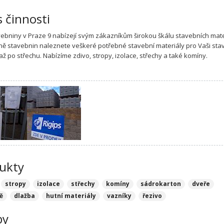
s činnosti
vebniny v Praze 9 nabízejí svým zákazníkům širokou škálu stavebních mate
ně stavebnin naleznete veškeré potřebné stavební materiály pro Vaši sta
až po střechu. Nabízíme zdivo, stropy, izolace, střechy a také komíny.
ukty
stropy
izolace
střechy
komíny
sádrokarton
dveře
ě
dlažba
hutní materiály
vazníky
řezivo
by