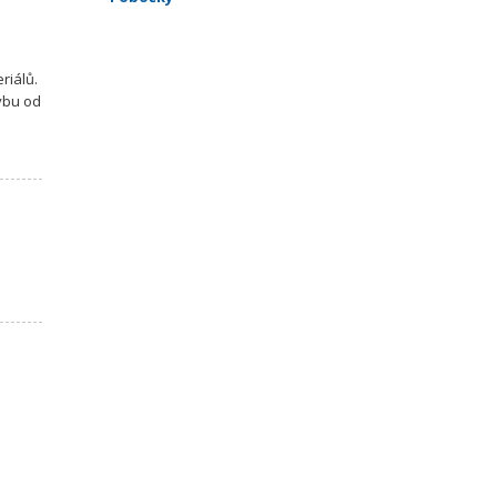
riálů.
vbu od