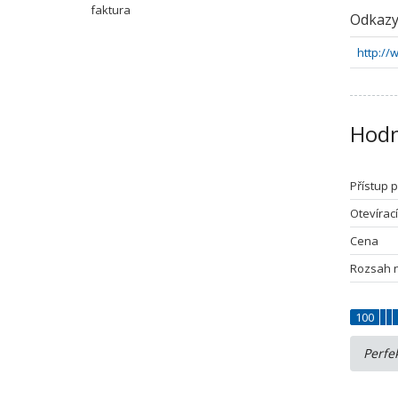
faktura
Odkaz
http://
Hodn
Přístup 
Otevírac
Cena
Rozsah 
100
Perfe