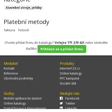
Stavební stroje, jeřáby
Platební metody
faktura
hotově
Chcete přidat firmu do katalogu?
Volejte 771 270 421
nebo stiskněte
tlačítko
Přihlásit se a přidat firmu
Mediatel
Produkty
Kontakt
Internet123.cz
Reference
Online katalogy
Obchodní podmínky
PPC kampaně
Sociální sítě
Služby
Sledujte nás
Mobilní aplikace ke stažení
Facebook
Online katalogy
Twitter
Digital Presence Management
LinkedIn