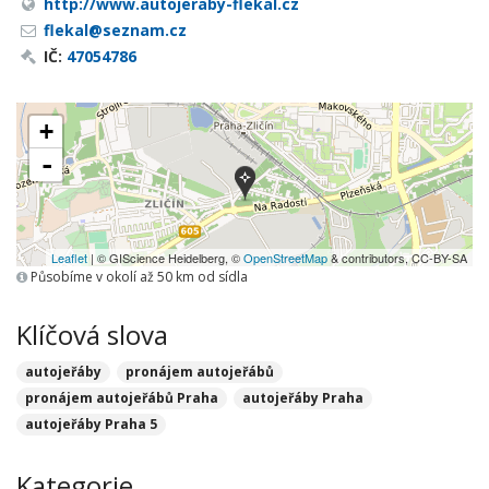
http://www.autojeraby-flekal.cz
flekal@seznam.cz
IČ:
47054786
+
-
Leaflet
| © GIScience Heidelberg, ©
OpenStreetMap
& contributors, CC-BY-SA
Působíme v okolí až 50 km od sídla
Klíčová slova
autojeřáby
pronájem autojeřábů
pronájem autojeřábů Praha
autojeřáby Praha
autojeřáby Praha 5
Kategorie