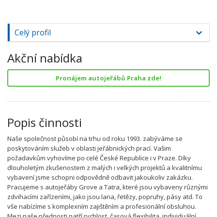
Celý profil
Akční nabídka
Pronájem autojeřábů Praha zde!
Popis činnosti
Naše společnost působí na trhu od roku 1993. zabýváme se
poskytováním služeb v oblasti jeřábnických prací. Vašim
požadavkům vyhovíme po celé České Republice i v Praze. Díky
dlouholetým zkušenostem z malých i velkých projektů a kvalitnímu
vybavení jsme schopni odpovědně odbavit jakoukoliv zakázku.
Pracujeme s autojeřáby Grove a Tatra, které jsou vybaveny různými
zdvihacími zařízeními, jako jsou lana, řetězy, popruhy, pásy atd. To
vše nabízíme s komplexním zajištěním a profesionální obsluhou.
Mezi naše přednosti patří rychlost, časová flexibilita, individuální