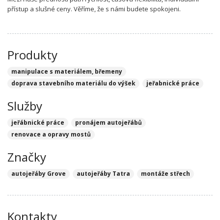
přístup a slušné ceny. Věříme, že s námi budete spokojeni.
Produkty
manipulace s materiálem, břemeny
doprava stavebního materiálu do výšek
jeřabnické práce
Služby
jeřábnické práce
pronájem autojeřábů
renovace a opravy mostů
Značky
autojeřáby Grove
autojeřáby Tatra
montáže střech
Kontakty