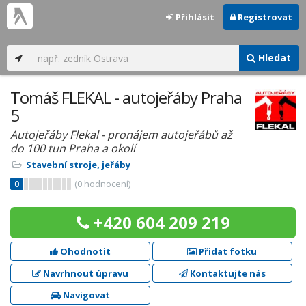
Přihlásit
Registrovat
Hledat
Tomáš FLEKAL - autojeřáby Praha
5
Autojeřáby Flekal - pronájem autojeřábů až
do 100 tun Praha a okolí
Stavební stroje, jeřáby
0
(
0
hodnocení)
+420 604 209 219
Ohodnotit
Přidat fotku
Navrhnout úpravu
Kontaktujte nás
Navigovat