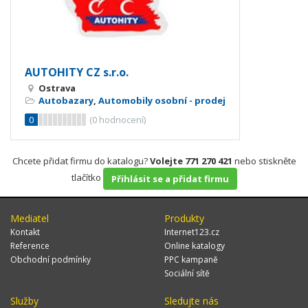
AUTOHITY CZ s.r.o.
Ostrava
Autobazary
,
Automobily osobní - prodej
0
(
0
hodnocení)
Chcete přidat firmu do katalogu?
Volejte 771 270 421
nebo stiskněte
tlačítko
Přihlásit se a přidat firmu
Mediatel
Produkty
Kontakt
Internet123.cz
Reference
Online katalogy
Obchodní podmínky
PPC kampaně
Sociální sítě
Služby
Sledujte nás