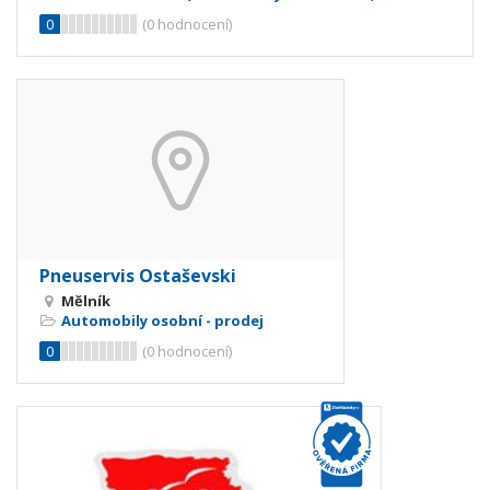
0
(
0
hodnocení)
Pneuservis Ostaševski
Mělník
Automobily osobní - prodej
0
(
0
hodnocení)