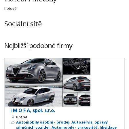
hotově
Sociální sítě
Nejbližší podobné firmy
I M O F A, spol. s.r.o.
Praha
Automobily osobní - prodej
,
Autoservis, opravy
silničních vozidel
,
Automobily - vrakoviště, likvidace