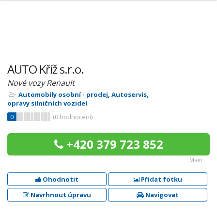
AUTO Kříž s.r.o.
Nové vozy Renault
Automobily osobní - prodej
,
Autoservis,
opravy silničních vozidel
0
(
0
hodnocení)
+420 379 723 852
Main
Ohodnotit
Přidat fotku
Navrhnout úpravu
Navigovat