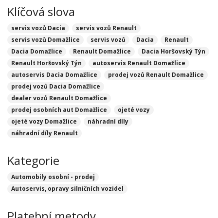
Klíčová slova
servis vozů Dacia
servis vozů Renault
servis vozů Domažlice
servis vozů
Dacia
Renault
Dacia Domažlice
Renault Domažlice
Dacia Horšovský Týn
Renault Horšovský Týn
autoservis Renault Domažlice
autoservis Dacia Domažlice
prodej vozů Renault Domažlice
prodej vozů Dacia Domažlice
dealer vozů Renault Domažlice
prodej osobních aut Domažlice
ojeté vozy
ojeté vozy Domažlice
náhradní díly
náhradní díly Renault
Kategorie
Automobily osobní - prodej
Autoservis, opravy silničních vozidel
Platební metody