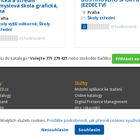
ická a Střední
JEZDECTVÍ
myslová škola grafická,
ha
Praha
Školy střední
raha
koly vyšší odborné
,
Školy
0
(
0
hodnocení)
třední
(
0
hodnocení)
rmu do katalogu?
Volejte 771 270 421
nebo stiskněte tlačítko
Přihlásit se
y
Služby
23.cz
Mobilní aplikace ke stažení
talogy
Online katalogy
paně
Digital Presence Management
ítě
Více zákazníků
litnějších služeb cookies.
Pročtěte podrobnosti, jak přesně cookies využív
Nesouhlasím
Souhlasím
 CZ, s.r.o.,
Za Potokem 46/4, 106 00 Praha 10, tel.: +420 771 270 421, verze 1.