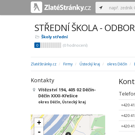
STŘEDNÍ ŠKOLA - ODBOR
Školy střední
0
(
0
hodnocení)
ZlatéStránky.cz
Firmy
Ústecký kraj
okres Děčín
Kont
Kontakty
Vítězství 194, 405 02 Děčín-
Telefo
Děčín XXXI-Křešice
okres Děčín, Ústecký kraj
+420 41
+420 41
+
+420 41
-