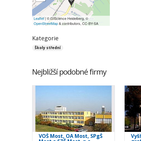
Leaflet
| © GIScience Heidelberg, ©
OpenStreetMap
& contributors, CC-BY-SA
Kategorie
Školy střední
Nejbližší podobné firmy
VOŠ Most, OA Most, SPgŠ
Vyš