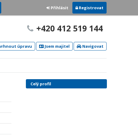
Přihlásit
Registrovat
+420 412 519 144
rhnout úpravu
Jsem majitel
Navigovat
Celý profil