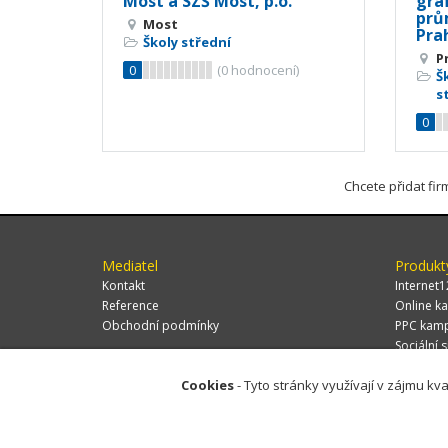
Most a SZŠ Most, p.o.
graf
prů
Most
Pra
Školy střední
P
0
(
0
hodnocení)
Š
s
0
Chcete přidat fi
Mediatel
Produkt
Kontakt
Internet1
Reference
Online ka
Obchodní podmínky
PPC kam
Sociální s
Cookies
- Tyto stránky využívají v zájmu kva
© 2026 MEDIATEL