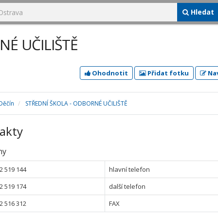
Hledat
NÉ UČILIŠTĚ
Ohodnotit
Přidat fotku
Nav
Děčín
STŘEDNÍ ŠKOLA - ODBORNÉ UČILIŠTĚ
akty
ny
2 519 144
hlavní telefon
2 519 174
další telefon
2 516 312
FAX