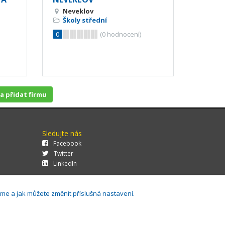
Neveklov
Školy střední
0
(
0
hodnocení)
 a přidat firmu
Sledujte nás
Facebook
Twitter
LinkedIn
áme a jak můžete změnit příslušná nastavení.
29.0.143,
Cookies