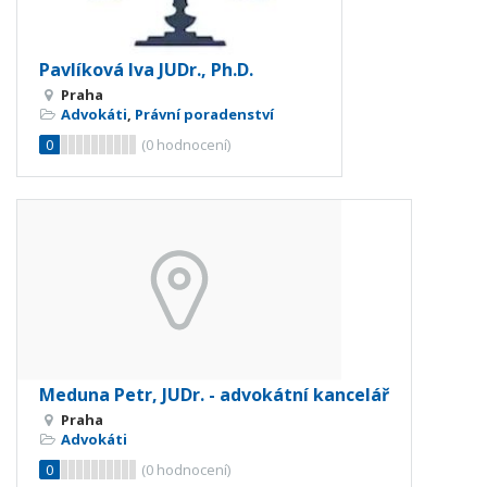
Pavlíková Iva JUDr., Ph.D.
Praha
Advokáti
,
Právní poradenství
0
(
0
hodnocení)
Meduna Petr, JUDr. - advokátní kancelář
Praha
Advokáti
0
(
0
hodnocení)