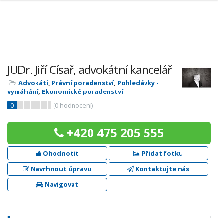
JUDr. Jiří Císař, advokátní kancelář
Advokáti
,
Právní poradenství
,
Pohledávky -
vymáhání
,
Ekonomické poradenství
0
(
0
hodnocení)
+420 475 205 555
Ohodnotit
Přidat fotku
Navrhnout úpravu
Kontaktujte nás
Navigovat