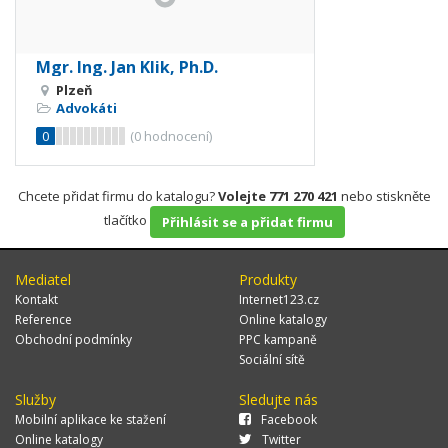
Mgr. Ing. Jan Klik, Ph.D.
Plzeň
Advokáti
0
(
0
hodnocení)
Chcete přidat firmu do katalogu?
Volejte 771 270 421
nebo stiskněte
tlačítko
Přihlásit se a přidat firmu
Mediatel
Produkty
Kontakt
Internet123.cz
Reference
Online katalogy
Obchodní podmínky
PPC kampaně
Sociální sítě
Služby
Sledujte nás
Mobilní aplikace ke stažení
Facebook
Online katalogy
Twitter