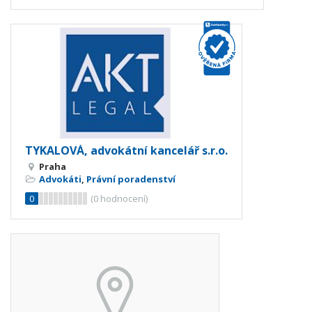
TYKALOVÁ, advokátní kancelář s.r.o.
Praha
Advokáti
,
Právní poradenství
0
(
0
hodnocení)