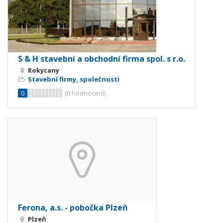
S & H stavební a obchodní firma spol. s r.o.
Rokycany
Stavební firmy, společnosti
0
(
0
hodnocení)
Ferona, a.s. - pobočka Plzeň
Plzeň