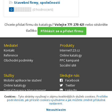
Stavební firmy, společnosti
0
(
0
hodnocení)
Chcete přidat firmu do katalogu?
Volejte 771 270 421
nebo stiskněte
tlačítko
Přihlásit se a přidat firmu
Mediatel
Produkty
Kontakt
Internet123.cz
Reference
Online katalogy
Obchodní podmínky
PPC kampaně
Sociální sítě
Služby
Sledujte nás
Mobilní aplikace ke stažení
Facebook
Online katalogy
Twitter
Digital Presence Management
LinkedIn
Více zákazníků
Cookies
- Tyto stránky využívají v zájmu kvalitnějších služeb cookies.
Pročtěte
podrobnosti, jak přesně cookies využíváme a jak můžete změnit příslušná
nastavení.
Nesouhlasím
© 2026 MEDIATEL CZ, s.r.o.,
Za Potokem 46/4, 106 00 Praha 10, tel.: