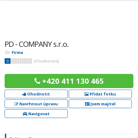
PD - COMPANY s.r.o.
Firma
0
(
0
hodnocení)
+420 411 130 465
Ohodnotit
Přidat fotku
Navrhnout úpravu
Jsem majitel
Navigovat