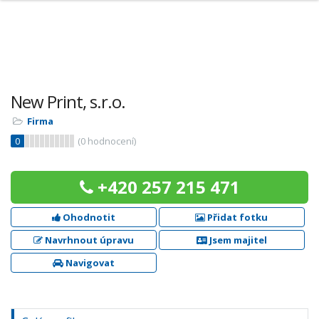
New Print, s.r.o.
Firma
0
(
0
hodnocení)
+420 257 215 471
Ohodnotit
Přidat fotku
Navrhnout úpravu
Jsem majitel
Navigovat