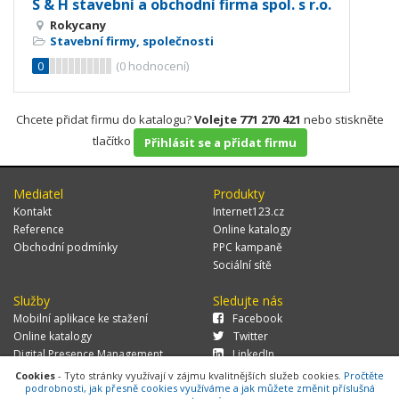
S & H stavební a obchodní firma spol. s r.o.
Rokycany
Stavební firmy, společnosti
0
(
0
hodnocení)
Chcete přidat firmu do katalogu?
Volejte 771 270 421
nebo stiskněte
tlačítko
Přihlásit se a přidat firmu
Mediatel
Produkty
Kontakt
Internet123.cz
Reference
Online katalogy
Obchodní podmínky
PPC kampaně
Sociální sítě
Služby
Sledujte nás
Mobilní aplikace ke stažení
Facebook
Online katalogy
Twitter
Digital Presence Management
LinkedIn
Více zákazníků
Cookies
- Tyto stránky využívají v zájmu kvalitnějších služeb cookies.
Pročtěte
podrobnosti, jak přesně cookies využíváme a jak můžete změnit příslušná