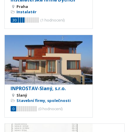
Praha
Instalatér
30
(
1
hodnocení)
INPROSTAV-Slaný, s.r.o.
Slaný
Stavební firmy, společnosti
0
(
0
hodnocení)