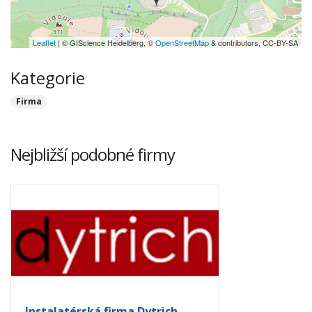
Leaflet
| © GIScience Heidelberg, ©
OpenStreetMap
& contributors, CC-BY-SA
Kategorie
Firma
Nejbližší podobné firmy
Instalatérská firma Dytrich