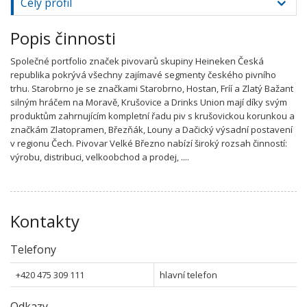
Celý profil
Popis činnosti
Společné portfolio značek pivovarů skupiny Heineken Česká
republika pokrývá všechny zajímavé segmenty českého pivního
trhu. Starobrno je se značkami Starobrno, Hostan, Fríí a Zlatý Bažant
silným hráčem na Moravě, Krušovice a Drinks Union mají díky svým
produktům zahrnujícím kompletní řadu piv s krušovickou korunkou a
značkám Zlatopramen, Březňák, Louny a Dačický výsadní postavení
v regionu Čech. Pivovar Velké Březno nabízí široký rozsah činností:
výrobu, distribuci, velkoobchod a prodej, ....
Kontakty
Telefony
+420 475 309 111
hlavní telefon
Odkazy