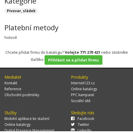
Kategorie
Pivovar, sládek
Platební metody
hotově
Chcete přidat firmu do katalogu?
Volejte 771 270 421
nebo stiskněte
tlačítko
Přihlásit se a přidat firmu
Mediatel
Produkty
Kontakt
Internet123.cz
Reference
Online katalogy
Obchodní podmínky
PPC kampaně
Sociální sítě
Služby
Sledujte nás
Mobilní aplikace ke stažení
Facebook
Online katalogy
Twitter
Digital Presence Management
LinkedIn