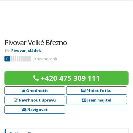
Pivovar Velké Březno
Pivovar, sládek
0
(
0
hodnocení)
+420 475 309 111
Ohodnotit
Přidat fotku
Navrhnout úpravu
Jsem majitel
Navigovat