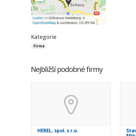
Leaflet
| © GIScience Heidelberg, ©
OpenStreetMap
& contributors, CC-BY-SA
Kategorie
Firma
Nejbližší podobné firmy
HEREL, spol. s r.o.
Stav
Mik