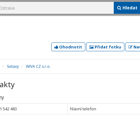
Hledat
Ohodnotit
Přidat fotku
Nav
Svitavy
WIVA CZ s.r.o.
akty
ny
1 542 483
hlavní telefon