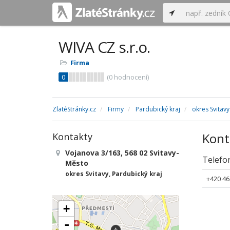
WIVA CZ s.r.o.
Firma
0
(
0
hodnocení)
ZlatéStránky.cz
Firmy
Pardubický kraj
okres Svitavy
Kont
Kontakty
Vojanova 3/163, 568 02 Svitavy-
Telefo
Město
okres Svitavy, Pardubický kraj
+420 46
+
-