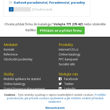
Daňové poradenství
,
Poradenství, poradny
0
(
0
hodnocení)
Chcete přidat firmu do katalogu?
Volejte 771 270 421
nebo stiskněte
tlačítko
Přihlásit se a přidat firmu
Mediatel
Produkty
Kontakt
Internet123.cz
Reference
Online katalogy
Obchodní podmínky
PPC kampaně
Sociální sítě
Služby
Sledujte nás
Mobilní aplikace ke stažení
Facebook
Online katalogy
Twitter
Digital Presence Management
LinkedIn
Více zákazníků
Cookies
- Tyto stránky využívají v zájmu kvalitnějších služeb cookies.
Pročtěte
podrobnosti, jak přesně cookies využíváme a jak můžete změnit příslušná
nastavení.
Nesouhlasím
© 2026 MEDIATEL CZ, s.r.o.,
Za Potokem 46/4, 106 00 Praha 10, tel.: