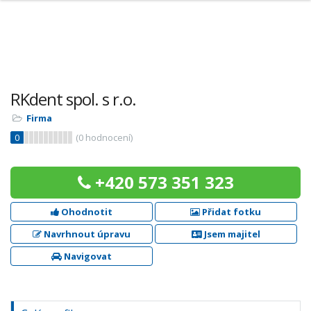
RKdent spol. s r.o.
Firma
0
(
0
hodnocení)
+420 573 351 323
Ohodnotit
Přidat fotku
Navrhnout úpravu
Jsem majitel
Navigovat