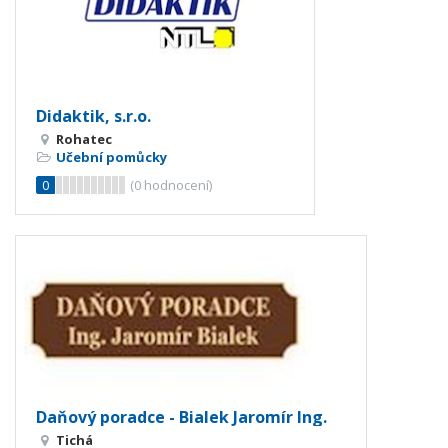
Didaktik, s.r.o.
Rohatec
Učební pomůcky
0
(
0
hodnocení)
Daňový poradce - Bialek Jaromír Ing.
Tichá