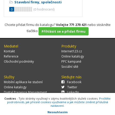
Stavební firmy, společnosti
0
(
0
hodnocení)
Chcete přidat firmu do katalogu?
Volejte 771 270 421
nebo stiskněte
tlačítko
Přihlásit se a přidat firmu
Mediatel
Produkty
Kontakt
Internet123.cz
Reference
Online katalogy
Obchodní podmínky
PPC kampaně
Sociální sítě
Služby
Sledujte nás
Mobilní aplikace ke stažení
Facebook
Online katalogy
Twitter
Digital Presence Management
LinkedIn
Více zákazníků
Cookies
- Tyto stránky využívají v zájmu kvalitnějších služeb cookies.
Pročtěte
podrobnosti, jak přesně cookies využíváme a jak můžete změnit příslušná
nastavení.
Nesouhlasím
© 2026 MEDIATEL CZ, s.r.o.,
Za Potokem 46/4, 106 00 Praha 10, tel.: