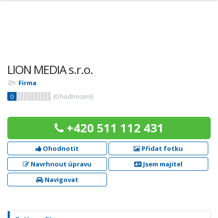
LION MEDIA s.r.o.
Firma
0
(
0
hodnocení)
+420 511 112 431
Ohodnotit
Přidat fotku
Navrhnout úpravu
Jsem majitel
Navigovat