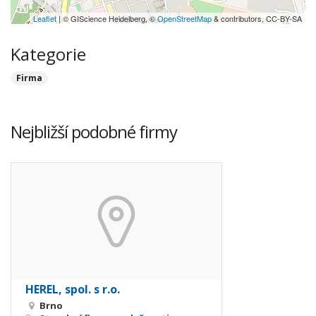
Leaflet
| © GIScience Heidelberg, ©
OpenStreetMap
& contributors, CC-BY-SA
Kategorie
Firma
Nejbližší podobné firmy
HEREL, spol. s r.o.
Brno