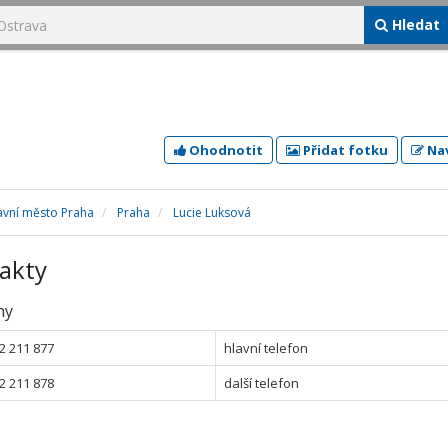
Hledat
Ohodnotit
Přidat fotku
Nav
avní město Praha
Praha
Lucie Luksová
akty
ny
2 211 877
hlavní telefon
2 211 878
další telefon