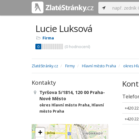
Lucie Luksová
Firma
0
(
0
hodnocení)
ZlatéStránky.cz
Firmy
Hlavní město Praha
okres Hl
Kont
Kontakty
Tyršova 5/1814, 120 00 Praha-
Telefo
Nové Město
okres Hlavní město Praha, Hlavní
+420 22
město Praha
+420 22
+