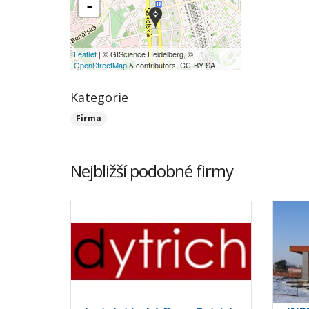
-
Leaflet
| © GIScience Heidelberg, ©
OpenStreetMap
& contributors, CC-BY-SA
Kategorie
Firma
Nejbližší podobné firmy