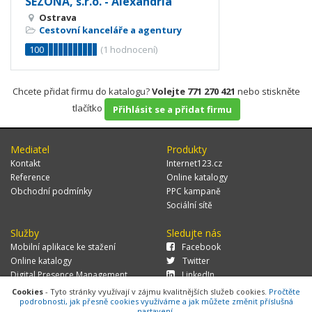
SEZÓNA, s.r.o. - Alexandria
Ostrava
Cestovní kanceláře a agentury
100
(
1
hodnocení)
Chcete přidat firmu do katalogu?
Volejte 771 270 421
nebo stiskněte
tlačítko
Přihlásit se a přidat firmu
Mediatel
Produkty
Kontakt
Internet123.cz
Reference
Online katalogy
Obchodní podmínky
PPC kampaně
Sociální sítě
Služby
Sledujte nás
Mobilní aplikace ke stažení
Facebook
Online katalogy
Twitter
Digital Presence Management
LinkedIn
Více zákazníků
Cookies
- Tyto stránky využívají v zájmu kvalitnějších služeb cookies.
Pročtěte
podrobnosti, jak přesně cookies využíváme a jak můžete změnit příslušná
nastavení.