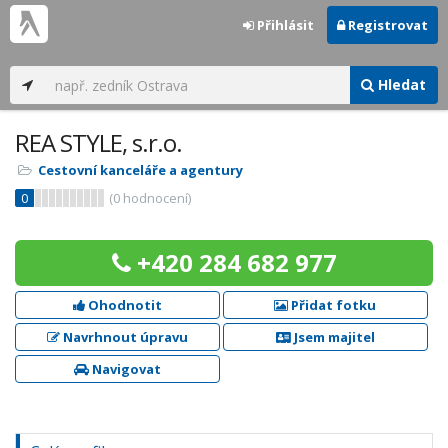
Přihlásit
Registrovat
Hledat
REA STYLE, s.r.o.
Cestovní kanceláře a agentury
0
(
0
hodnocení)
+420 284 682 977
Ohodnotit
Přidat fotku
Navrhnout úpravu
Jsem majitel
Navigovat