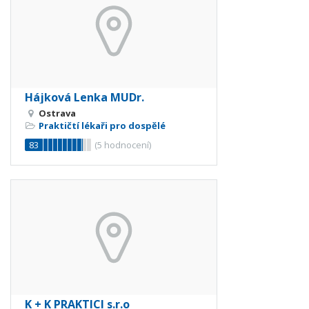
Hájková Lenka MUDr.
Ostrava
Praktičtí lékaři pro dospělé
83
(
5
hodnocení)
K + K PRAKTICI s.r.o