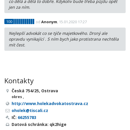
co dělá a dělá to dobře. Kdykoliv bude třeba půjdu opět
jen za ním.
100
od
Anonym
, 15.01.2020 17:27
Nejlepší advokát co se týče majetkového. Drsný ale
opravdu vynikající . S ním bych jako protistrana nechtěla
mít čest.
Kontakty
Česká 754/25, Ostrava
okres ,
http://www.holekadvokatostrava.cz
oholek@tiscali.cz
IČ:
66255783
Datová schránka: qk2hige