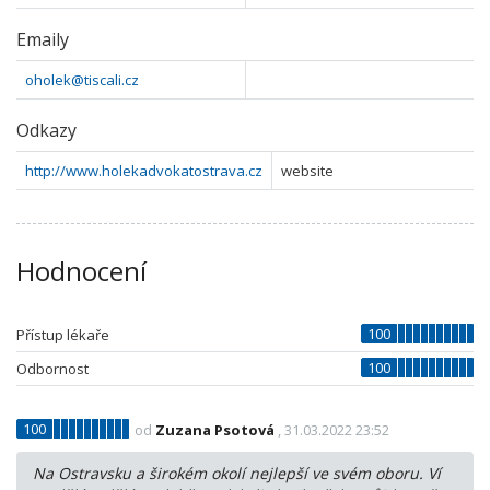
Emaily
oholek@tiscali.cz
Odkazy
http://www.holekadvokatostrava.cz
website
Hodnocení
100
Přístup lékaře
100
Odbornost
100
od
Zuzana Psotová
, 31.03.2022 23:52
Na Ostravsku a širokém okolí nejlepší ve svém oboru. Ví