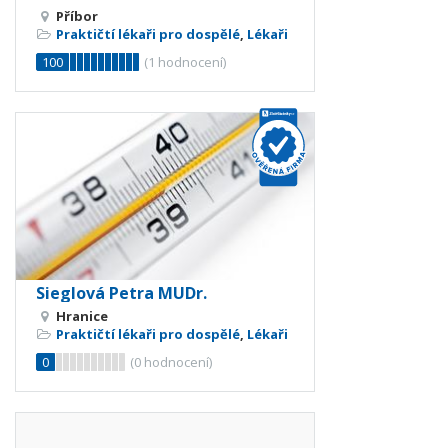
Příbor
Praktičtí lékaři pro dospělé
,
Lékaři
100
(
1
hodnocení)
Sieglová Petra MUDr.
Hranice
Praktičtí lékaři pro dospělé
,
Lékaři
0
(
0
hodnocení)