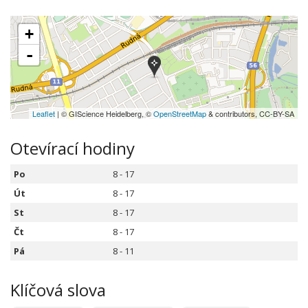
+
-
Leaflet
| © GIScience Heidelberg, ©
OpenStreetMap
& contributors, CC-BY-SA
Otevírací hodiny
Po
8 - 17
Út
8 - 17
St
8 - 17
Čt
8 - 17
Pá
8 - 11
Klíčová slova