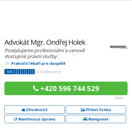
Advokát Mgr. Ondřej Holek
Poskytujeme profesionální a cenově
dostupné právní služby.
Praktičtí lékaři pro dospělé
100
(
2
hodnocení)
+420 596 744 529
Main
Ohodnotit
Přidat fotku
Navrhnout úpravu
Navigovat