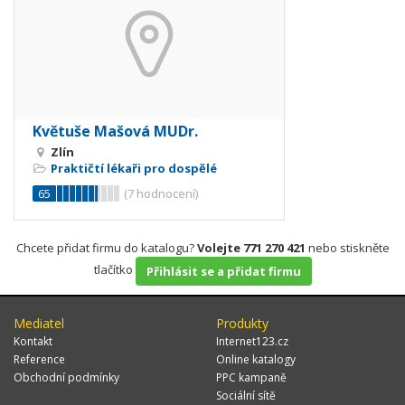
Květuše Mašová MUDr.
Zlín
Praktičtí lékaři pro dospělé
65
(
7
hodnocení)
Chcete přidat firmu do katalogu?
Volejte 771 270 421
nebo stiskněte
tlačítko
Přihlásit se a přidat firmu
Mediatel
Produkty
Kontakt
Internet123.cz
Reference
Online katalogy
Obchodní podmínky
PPC kampaně
Sociální sítě