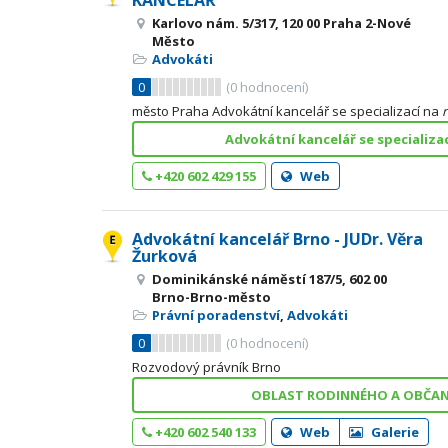
KANCELÁŘ
Karlovo nám. 5/317, 120 00 Praha 2-Nové
Město
Advokáti
0
(
0
hodnocení)
město Praha Advokátní kancelář se specializací na
Advokátní kancelář se specializa
+420 602 429 155
Web
Advokátní kancelář Brno - JUDr. Věra
Žurková
Dominikánské náměstí 187/5, 602 00
Brno-Brno-město
Právní poradenství
,
Advokáti
0
(
0
hodnocení)
Rozvodový právník Brno
OBLAST RODINNÉHO A OBČAN
+420 602 540 133
Web
Galerie