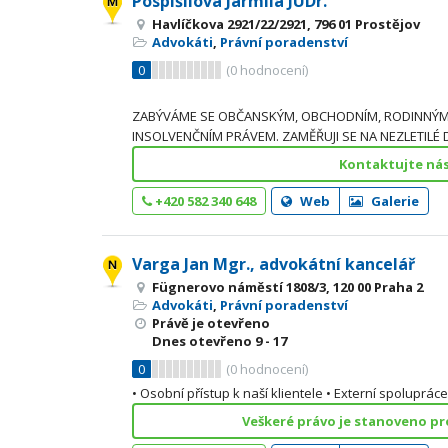
Pospíšilová Jarmila JUDr.
Havlíčkova 2921/22/2921, 796 01 Prostějov
Advokáti
,
Právní poradenství
0
(
0
hodnocení)
ZABÝVÁME SE OBČANSKÝM, OBCHODNÍM, RODINNÝM,
INSOLVENČNÍM PRÁVEM. ZAMĚŘUJI SE NA NEZLETILÉ DĚ
Kontaktujte ná
+420 582 340 648
Web
Galerie
Varga Jan Mgr., advokátní kancelář
Fügnerovo náměstí 1808/3, 120 00 Praha 2
Advokáti
,
Právní poradenství
Právě je otevřeno
Dnes otevřeno
9 - 17
0
(
0
hodnocení)
• Osobní přístup k naší klientele • Externí spoluprác
Veškeré právo je stanoveno pro 