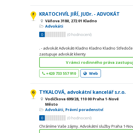
KRATOCHVÍL JIŘÍ, JUDr. - ADVOKÁT
Váňova 3180, 272 01 Kladno
Advokáti
0
(
0
hodnocení)
. - advokát Advokáti Kladno Kladno Kladno Středoče
zastupuje advokát klienty
V rámci rodinného práva zastupuj
+420 733 557 910
Web
TYKALOVÁ, advokátní kancelář s.r.o.
Vodičkova 699/28, 110 00 Praha 1-Nové
Město
Advokáti
,
Právní poradenství
0
(
0
hodnocení)
Chráníme Vaše zájmy. Advokátní služby Praha 1-No