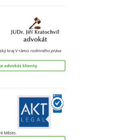
ský kraj V rámci
rodinného
práva
e advokát klienty
vé Město.