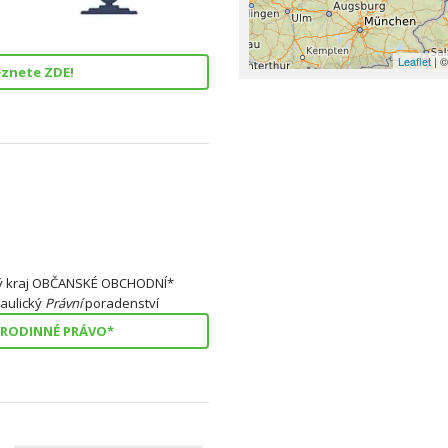
Leaflet
| ©
eznete ZDE!
ký kraj OBČANSKÉ OBCHODNÍ*
 aulický
Právní
poradenství
 RODINNÉ PRÁVO*