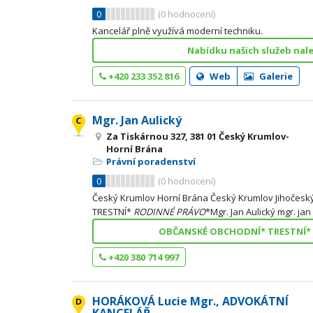
0
(
0
hodnocení)
Kancelář plně využívá moderní techniku.
Nabídku našich služeb nal
+420 233 352 816
Web
Galerie
Mgr. Jan Aulický
Za Tiskárnou 327, 381 01 Český Krumlov-
Horní Brána
Právní poradenství
0
(
0
hodnocení)
Český Krumlov Horní Brána Český Krumlov Jihočes
TRESTNÍ*
RODINNÉ
PRÁVO
*Mgr. Jan Aulický mgr. jan
OBČANSKÉ OBCHODNÍ* TRESTNÍ*
+420 380 714 997
HORÁKOVÁ Lucie Mgr., ADVOKÁTNÍ