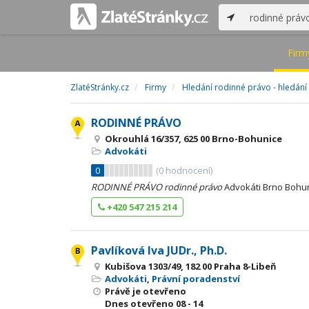
Firm
ZlatéStránky.cz
Firmy
Hledání rodinné právo - hledání
RODINNÉ PRÁVO
Okrouhlá 16/357, 625 00 Brno-Bohunice
Advokáti
0
(
0
hodnocení)
RODINNÉ
PRÁVO
rodinné
právo
Advokáti Brno Bohu
+420 547 215 214
Pavlíková Iva JUDr., Ph.D.
Kubišova 1303/49, 182 00 Praha 8-Libeň
Advokáti
,
Právní poradenství
Právě je otevřeno
Dnes otevřeno
08 - 14