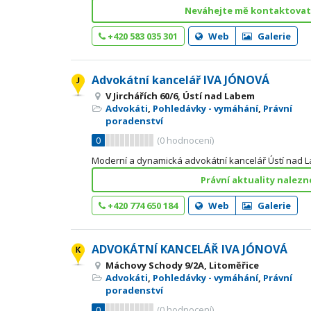
Neváhejte mě kontaktovat 
+420 583 035 301
Web
Galerie
Advokátní kancelář IVA JÓNOVÁ
V Jirchářích 60/6, Ústí nad Labem
Advokáti
,
Pohledávky - vymáhání
,
Právní
poradenství
0
(
0
hodnocení)
Moderní a dynamická advokátní kancelář Ústí nad 
Právní aktuality nalezn
+420 774 650 184
Web
Galerie
ADVOKÁTNÍ KANCELÁŘ IVA JÓNOVÁ
Máchovy Schody 9/2A, Litoměřice
Advokáti
,
Pohledávky - vymáhání
,
Právní
poradenství
0
(
0
hodnocení)