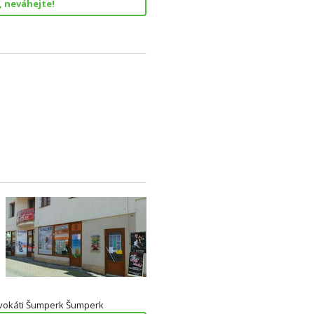
, neváhejte!
vokáti Šumperk Šumperk