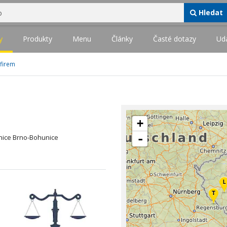
Hledat
y
Produkty
Menu
Články
Časté dotazy
Udá
 firem
+
-
nice Brno-Bohunice