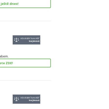
ještě dnes!
Labem.
ete ZDE!