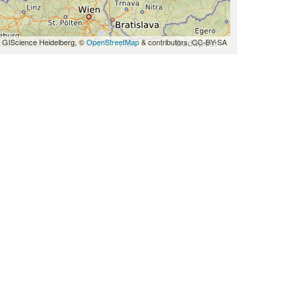
 GIScience Heidelberg, ©
OpenStreetMap
& contributors, CC-BY-SA