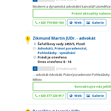
Moderní a dynamická advokátní kancelář Litoměřice
Právní aktuality nalezn
+420 774 650 184
Web
Galerie
Zikmund Martin JUDr. - advokát
Šafaříkovy sady 2455/5, Plzeň
Advokáti
,
Právní poradenství
,
Pohledávky - vymáhání
Právě je otevřeno
Dnes otevřeno
8 - 18
0
(
0
hodnocení)
. - advokát Advokáti
Právní
poradenství Pohledávky -
Město
Kontaktujte nás ještě
+420 377 220 917
Web
Galerie