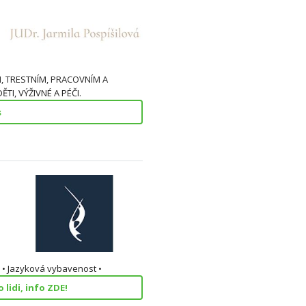
 TRESTNÍM, PRACOVNÍM A
TI, VÝŽIVNÉ A PÉČI.
s
e • Jazyková vybavenost •
lidi, info ZDE!