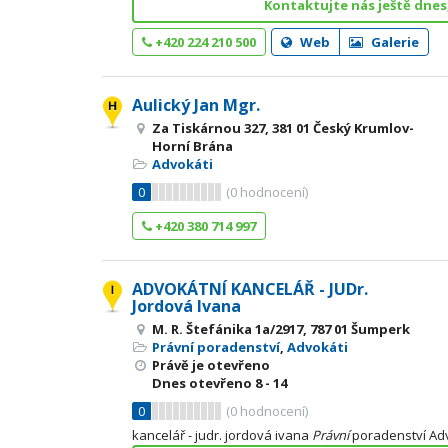
Kontaktujte nás ještě dnes
+420 224 210 500
Web
Galerie
Aulický Jan Mgr.
Za Tiskárnou 327, 381 01 Český Krumlov-
Horní Brána
Advokáti
0
(
0
hodnocení)
+420 380 714 997
ADVOKÁTNÍ KANCELÁŘ - JUDr.
Jordová Ivana
M. R. Štefánika 1a/2917, 787 01 Šumperk
Právní poradenství
,
Advokáti
Právě je otevřeno
Dnes otevřeno
8 - 14
0
(
0
hodnocení)
kancelář - judr. jordová ivana
Právní
poradenství Ad