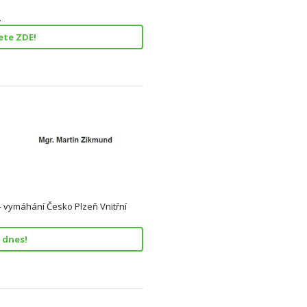
.
ete ZDE!
 vymáhání Česko Plzeň Vnitřní
 dnes!