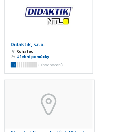
Didaktik, s.r.o.
Rohatec
Učební pomůcky
0
(
0
hodnocení)