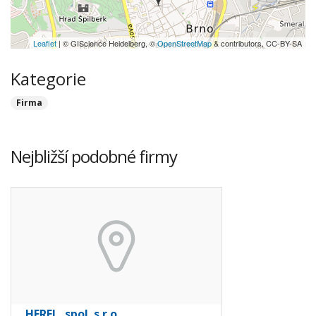
Leaflet
| © GIScience Heidelberg, ©
OpenStreetMap
& contributors, CC-BY-SA
Kategorie
Firma
Nejbližší podobné firmy
HEREL, spol. s r.o.