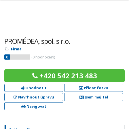
PROMÉDEA, spol. s r.o.
Firma
0
(
0
hodnocení)
+420 542 213 483
Ohodnotit
Přidat fotku
Navrhnout úpravu
Jsem majitel
Navigovat