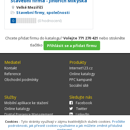
Stavební firma - Jindřich Mikyska
Velké Meziříčí
Stavební firmy, společnosti
0
(
0
hodnocení)
Chcete přidat firmu do katalogu?
Volejte 771 270 421
nebo stiskněte
tlačítko
Přihlásit se a přidat firmu
Mediatel
Produkty
Kontakt
Internet123.cz
Reference
Online katalogy
Obchodní podmínky
PPC kampaně
Sociální sítě
Služby
Sledujte nás
Mobilní aplikace ke stažení
Facebook
Online katalogy
Twitter
Digital Presence Management
LinkedIn
Více zákazníků
Cookies
- Tyto stránky využívají v zájmu kvalitnějších služeb cookies.
Pročtěte
podrobnosti, jak přesně cookies využíváme a jak můžete změnit příslušná
nastavení.