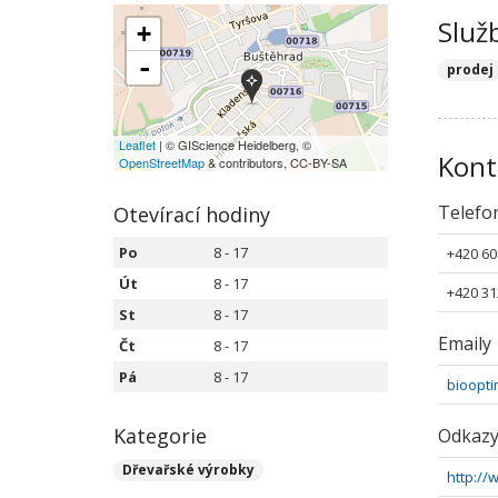
Služ
+
-
prodej
Leaflet
| © GIScience Heidelberg, ©
Kont
OpenStreetMap
& contributors, CC-BY-SA
Telefo
Otevírací hodiny
Po
8 - 17
+420 60
Út
8 - 17
+420 31
St
8 - 17
Emaily
Čt
8 - 17
Pá
8 - 17
bioopti
Kategorie
Odkaz
Dřevařské výrobky
http://