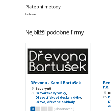
Platební metody
hotově
Nejbližší podobné firmy
Dřevona - Kamil Bartušek
Ben
r.o.
Bavoryně
B
Dřevařské výrobky
,
D
Dřevotřískové desky a dýhy
,
D
Dřevo, dřevěné obklady
d
0
(
0
hodnocení)