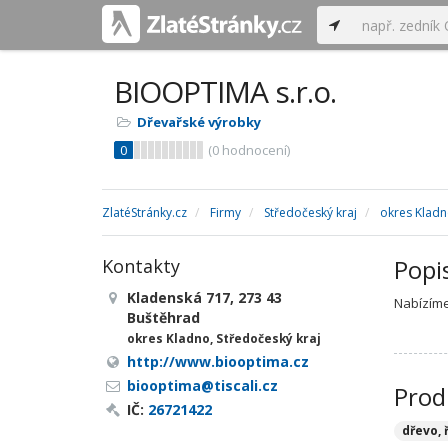
BIOOPTIMA s.r.o.
Dřevařské výrobky
0
(
0
hodnocení)
ZlatéStránky.cz
Firmy
Středočeský kraj
okres Klad
Popi
Kontakty
Kladenská 717, 273 43
Nabízíme
Buštěhrad
okres Kladno, Středočeský kraj
http://www.biooptima.cz
biooptima@tiscali.cz
Prod
IČ:
26721422
dřevo, 