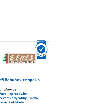
eš Bohuňovice spol. s
ohuňovice
řevo - zpracování
,
řevařské výrobky
,
Dřevo,
řevěné obklady