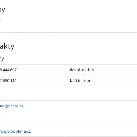
by
akty
ny
8 444 697
hlavní telefon
2 690 112
další telefon
ma@tiscali.cz
y
www.biooptima.cz