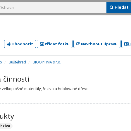
Hledat
Ohodnotit
Přidat fotku
Navrhnout úpravu
J
no
Buštěhrad
BIOOPTIMA s.r.o.
s činnosti
 velkoplošné materiály, řezivo a hoblované dřevo.
ukty
řezivo