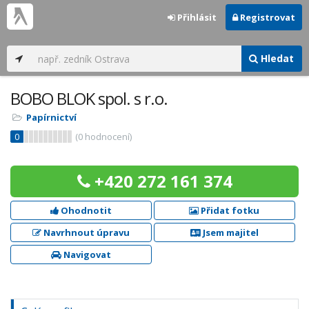
Přihlásit
Registrovat
Hledat
BOBO BLOK spol. s r.o.
Papírnictví
0
(
0
hodnocení)
+420 272 161 374
Ohodnotit
Přidat fotku
Navrhnout úpravu
Jsem majitel
Navigovat