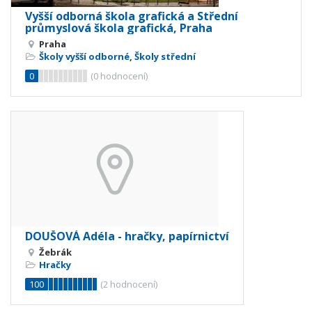
Vyšší odborná škola grafická a Střední
průmyslová škola grafická, Praha
Praha
Školy vyšší odborné
,
Školy střední
0
(
0
hodnocení)
DOUŠOVÁ Adéla - hračky, papírnictví
Žebrák
Hračky
100
(
2
hodnocení)