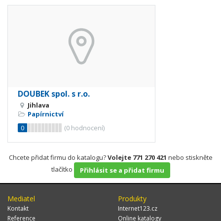
DOUBEK spol. s r.o.
Jihlava
Papírnictví
0
(
0
hodnocení)
Chcete přidat firmu do katalogu?
Volejte 771 270 421
nebo stiskněte
tlačítko
Přihlásit se a přidat firmu
Mediatel
Produkty
Kontakt
Internet123.cz
Reference
Online katalogy