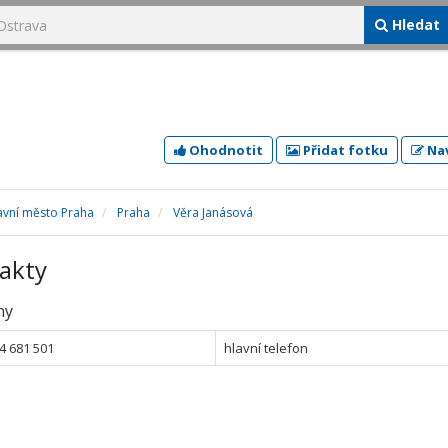
Hledat
Ohodnotit
Přidat fotku
Nav
avní město Praha
Praha
Věra Janásová
akty
ny
4 681 501
hlavní telefon