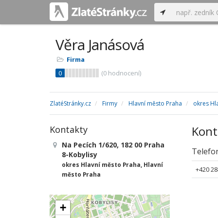
Věra Janásová
Firma
0
(
0
hodnocení)
ZlatéStránky.cz
Firmy
Hlavní město Praha
okres Hl
Kont
Kontakty
Na Pecích 1/620, 182 00 Praha
Telefo
8-Kobylisy
okres Hlavní město Praha, Hlavní
+420 28
město Praha
+