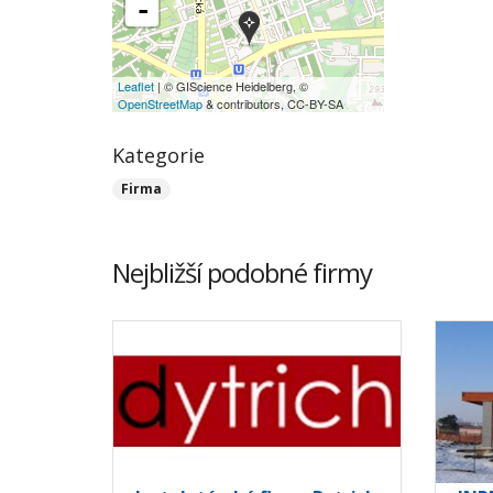
-
Leaflet
| © GIScience Heidelberg, ©
OpenStreetMap
& contributors, CC-BY-SA
Kategorie
Firma
Nejbližší podobné firmy