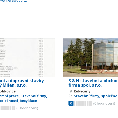
/www.kerawood.cz
ní a dopravní stavby
S & H stavební a obcho
 Milan, s.r.o.
firma spol. s r.o.
obkovice
Rokycany
emní práce
,
Stavební firmy,
Stavební firmy, společno
polečnosti
,
Recyklace
0
(
0
hodnocení)
(
0
hodnocení)