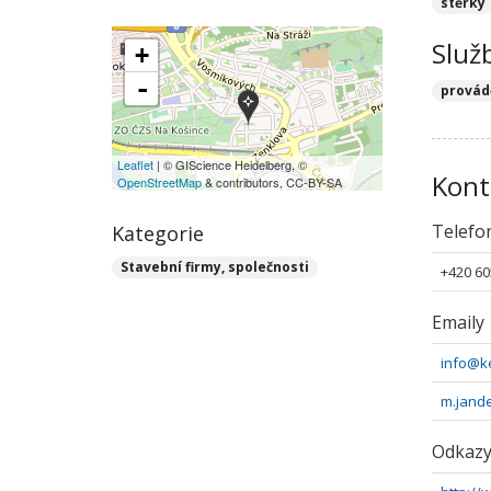
stěrky
Služ
+
-
provád
Leaflet
| © GIScience Heidelberg, ©
Kont
OpenStreetMap
& contributors, CC-BY-SA
Telefo
Kategorie
Stavební firmy, společnosti
+420 60
Emaily
info@k
m.jand
Odkaz