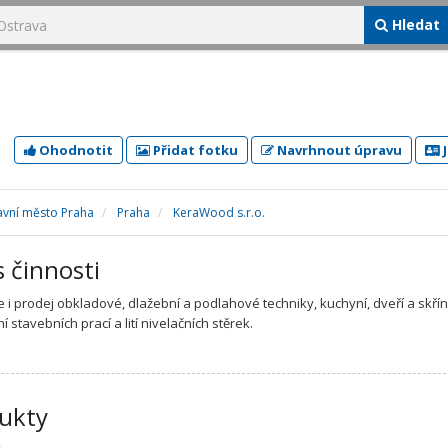
Hledat
Ohodnotit
Přidat fotku
Navrhnout úpravu
J
avní město Praha
Praha
KeraWood s.r.o.
s činnosti
e i prodej obkladové, dlažební a podlahové techniky, kuchyní, dveří a skřín
 stavebních prací a lití nivelačních stěrek.
ukty