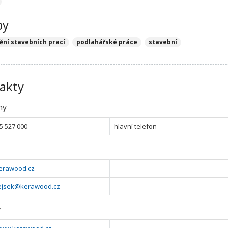
by
ění stavebních prací
podlahářské práce
stavební
akty
ny
5 527 000
hlavní telefon
erawood.cz
ejsek@kerawood.cz
y