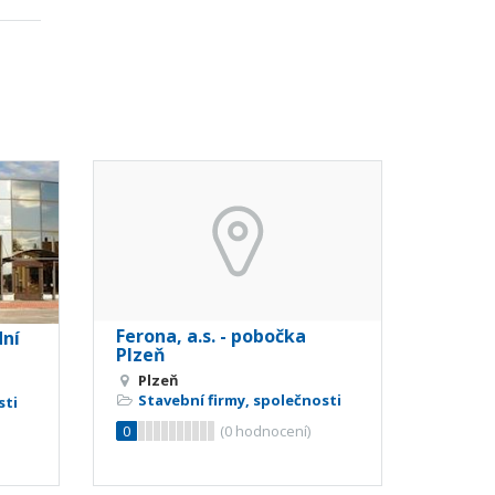
Ferona, a.s. - pobočka
dní
Plzeň
Plzeň
Stavební firmy, společnosti
sti
0
(
0
hodnocení)