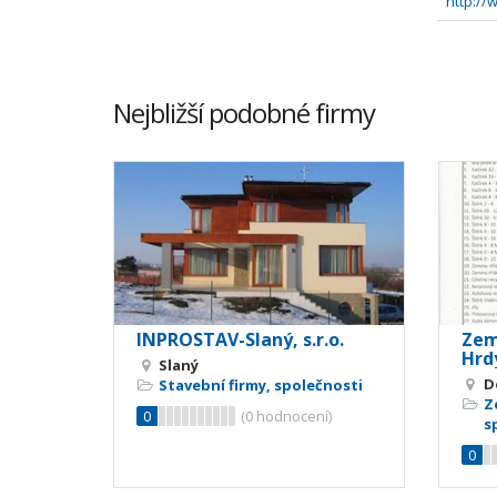
http:/
Nejbližší podobné firmy
INPROSTAV-Slaný, s.r.o.
Zem
Hrdý
Slaný
D
Stavební firmy, společnosti
Z
0
(
0
hodnocení)
s
0