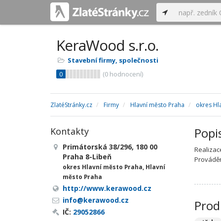
KeraWood s.r.o.
Stavební firmy, společnosti
0
(
0
hodnocení)
ZlatéStránky.cz
Firmy
Hlavní město Praha
okres Hl
Popi
Kontakty
Primátorská 38/296, 180 00
Realizac
Praha 8-Libeň
Provádění
okres Hlavní město Praha, Hlavní
město Praha
http://www.kerawood.cz
info@kerawood.cz
Prod
IČ:
29052866