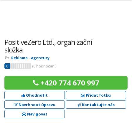
PositiveZero Ltd., organizační
složka
Reklama - agentury
0
(
0
hodnocení)
+420 774 670 997
Ohodnotit
Přidat fotku
Navrhnout úpravu
Kontaktujte nás
Navigovat