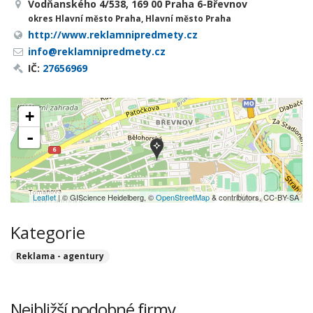
Vodňanského 4/538, 169 00 Praha 6-Břevnov
okres Hlavní město Praha, Hlavní město Praha
http://www.reklamnipredmety.cz
info@reklamnipredmety.cz
IČ:
27656969
+
-
Leaflet
| © GIScience Heidelberg, ©
OpenStreetMap
& contributors, CC-BY-SA
Kategorie
Reklama - agentury
Nejbližší podobné firmy