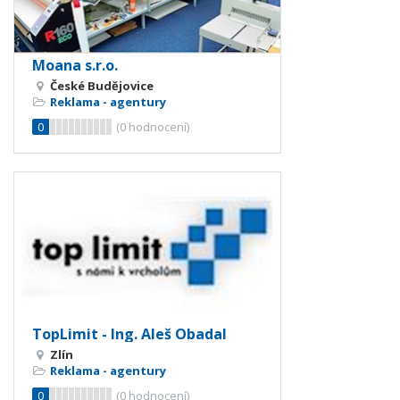
Moana s.r.o.
České Budějovice
Reklama - agentury
0
(
0
hodnocení)
TopLimit - Ing. Aleš Obadal
Zlín
Reklama - agentury
0
(
0
hodnocení)