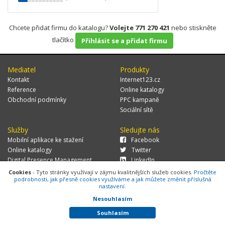
Chcete přidat firmu do katalogu?
Volejte 771 270 421
nebo stiskněte
tlačítko
Přihlásit se a přidat firmu
Mediatel
Produkty
Kontakt
Internet123.cz
Reference
Online katalogy
Obchodní podmínky
PPC kampaně
Sociální sítě
Služby
Sledujte nás
Mobilní aplikace ke stažení
Facebook
Online katalogy
Twitter
Digital Presence Management
LinkedIn
Více zákazníků
Cookies
- Tyto stránky využívají v zájmu kvalitnějších služeb cookies.
Pročtěte
podrobnosti, jak přesně cookies využíváme a jak můžete změnit příslušná
nastavení.
Nesouhlasím
© 2026 MEDIATEL CZ, s.r.o.,
Za Potokem 46/4, 106 00 Praha 10, tel.:
+420 771 270 421, verze 1.29.0.143,
Cookies
Souhlasím