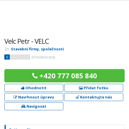
Velc Petr - VELC
Stavební firmy, společnosti
0
(
0
hodnocení)
+420 777 085 840
Ohodnotit
Přidat fotku
Navrhnout úpravu
Kontaktujte nás
Navigovat