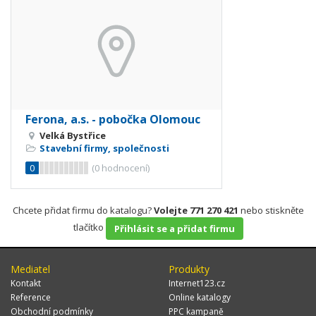
Ferona, a.s. - pobočka Olomouc
Velká Bystřice
Stavební firmy, společnosti
0
(
0
hodnocení)
Chcete přidat firmu do katalogu?
Volejte 771 270 421
nebo stiskněte
tlačítko
Přihlásit se a přidat firmu
Mediatel
Produkty
Kontakt
Internet123.cz
Reference
Online katalogy
Obchodní podmínky
PPC kampaně