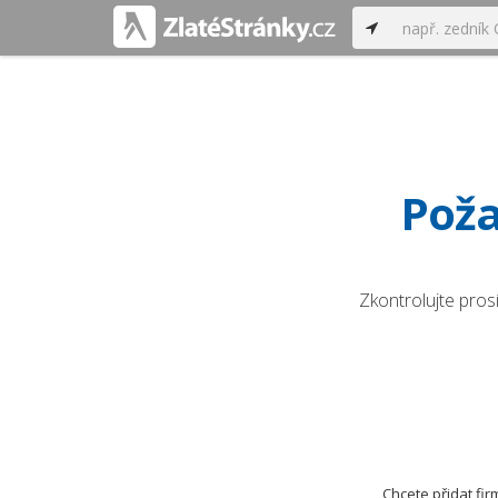
Poža
Zkontrolujte pros
Chcete přidat fi