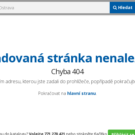
Hledat
dovaná stránka nenal
Chyba 404
ím adresu, kterou jste zadali do prohlížeče, popřípadě pokračujte
Pokračovat na
hlavní stranu
.
rmu do katalogu?
Volejte 771 270 421
nebo stiskněte tlačítko
Přihlásit se