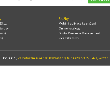
y
Služby
23.cz
Mobilní aplikace ke stažení
talogy
Online katalogy
paně
Digital Presence Management
ítě
Více zákazníků
 CZ, s.r.o.,
Za Potokem 46/4, 106 00 Praha 10, tel.: +420 771 270 421, verze 1.