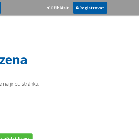
Přihlásit
Registrovat
ezena
 na jinou stránku.
 a přidat firmu