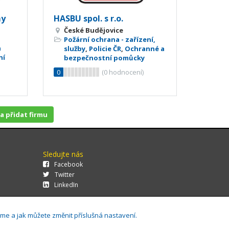
my
HASBU spol. s r.o.
České Budějovice
Požární ochrana - zařízení,
a
služby
,
Policie ČR
,
Ochranné a
ní
bezpečnostní pomůcky
0
(
0
hodnocení)
 a přidat firmu
Sledujte nás
Facebook
Twitter
LinkedIn
áme a jak můžete změnit příslušná nastavení.