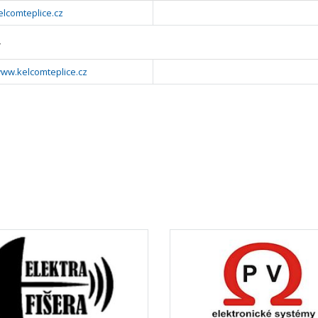
lcomteplice.cz
y
www.kelcomteplice.cz