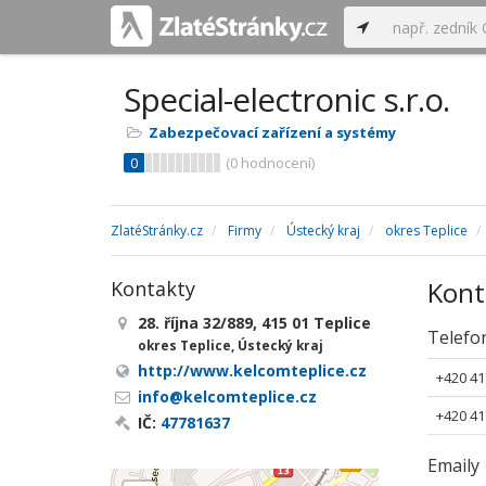
Special-electronic s.r.o.
Zabezpečovací zařízení a systémy
0
(
0
hodnocení)
ZlatéStránky.cz
Firmy
Ústecký kraj
okres Teplice
Kont
Kontakty
28. října 32/889, 415 01 Teplice
Telefo
okres Teplice, Ústecký kraj
http://www.kelcomteplice.cz
+420 41
info@kelcomteplice.cz
+420 41
IČ:
47781637
Emaily