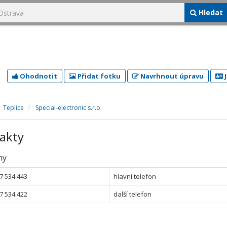
Hledat
Ohodnotit
Přidat fotku
Navrhnout úpravu
J
Teplice
Special-electronic s.r.o.
akty
ny
7 534 443
hlavní telefon
7 534 422
další telefon