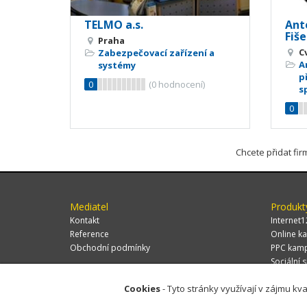
TELMO a.s.
Anté
Fiše
Praha
C
Zabezpečovací zařízení a
A
systémy
p
0
(
0
hodnocení)
s
0
Chcete přidat fi
Mediatel
Produkt
Kontakt
Internet1
Reference
Online ka
Obchodní podmínky
PPC kam
Sociální s
Cookies
- Tyto stránky využívají v zájmu kva