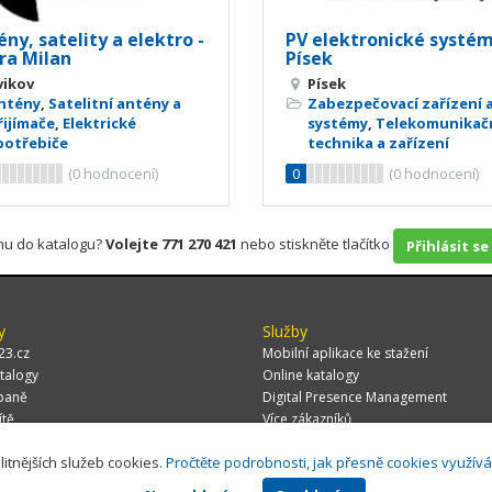
ny, satelity a elektro -
PV elektronické systé
ra Milan
Písek
vikov
Písek
ntény
,
Satelitní antény a
Zabezpečovací zařízení 
řijímače
,
Elektrické
systémy
,
Telekomunikač
potřebiče
technika a zařízení
(
0
hodnocení)
0
(
0
hodnocení)
rmu do katalogu?
Volejte 771 270 421
nebo stiskněte tlačítko
Přihlásit se
y
Služby
23.cz
Mobilní aplikace ke stažení
talogy
Online katalogy
paně
Digital Presence Management
ítě
Více zákazníků
litnějších služeb cookies.
Pročtěte podrobnosti, jak přesně cookies využív