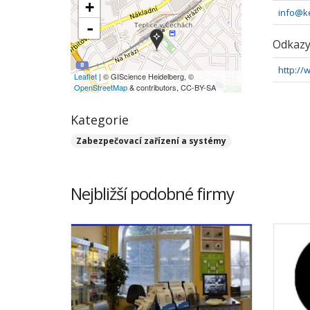
+
info@ke
-
Odkaz
http://
Leaflet
| © GIScience Heidelberg, ©
OpenStreetMap
& contributors, CC-BY-SA
Kategorie
Zabezpečovací zařízení a systémy
Nejbližší podobné firmy