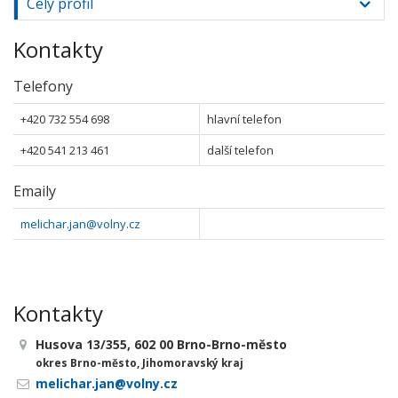
Celý profil
Kontakty
Telefony
+420 732 554 698
hlavní telefon
+420 541 213 461
další telefon
Emaily
melichar.jan@volny.cz
Kontakty
Husova 13/355, 602 00 Brno-Brno-město
okres Brno-město, Jihomoravský kraj
melichar.jan@volny.cz