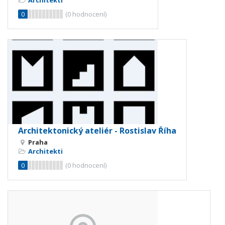
0
(
0
hodnocení)
Architektonický ateliér - Rostislav Říha
Praha
Architekti
0
(
0
hodnocení)