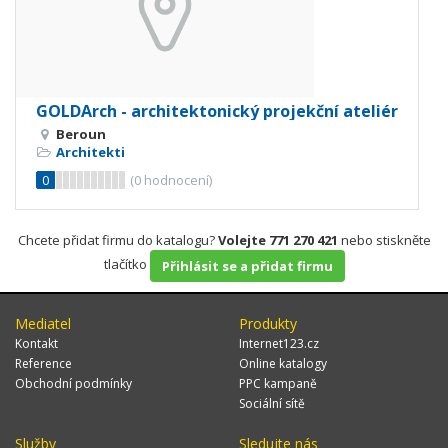
GOLDArch - architektonický projekční ateliér
Beroun
Architekti
0
(
0
hodnocení)
Chcete přidat firmu do katalogu?
Volejte 771 270 421
nebo stiskněte
tlačítko
Přihlásit se a přidat firmu
Mediatel
Produkty
Kontakt
Internet123.cz
Reference
Online katalogy
Obchodní podmínky
PPC kampaně
Sociální sítě
Služby
Sledujte nás