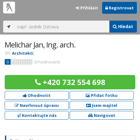
Přihlásit
Registrovat
Hledat
Melichar Jan, Ing. arch.
Architekti
0
(
0
hodnocení)
+420 732 554 698
Ohodnotit
Přidat fotku
Navrhnout úpravu
Jsem majitel
Kontaktujte nás
Navigovat