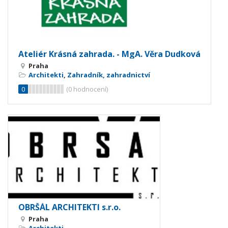
Ateliér Krásná zahrada. - MgA. Věra Dudková
Praha
Architekti
,
Zahradník, zahradnictví
0
(
0
hodnocení)
OBRŠÁL ARCHITEKTI s.r.o.
Praha
Architekti