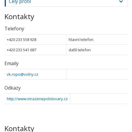
Celý profil
Kontakty
Telefony
+420 233 558 928
hlavní telefon
+420 233 541 687
další telefon
Emaily
vk.ropo@volny.cz
Odkazy
http://www.mrazenepolotovary.cz
Kontakty