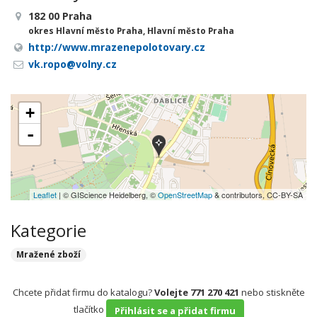
182 00 Praha
okres Hlavní město Praha, Hlavní město Praha
http://www.mrazenepolotovary.cz
vk.ropo@volny.cz
+
-
Leaflet
| © GIScience Heidelberg, ©
OpenStreetMap
& contributors, CC-BY-SA
Kategorie
Mražené zboží
Chcete přidat firmu do katalogu?
Volejte 771 270 421
nebo stiskněte
tlačítko
Přihlásit se a přidat firmu