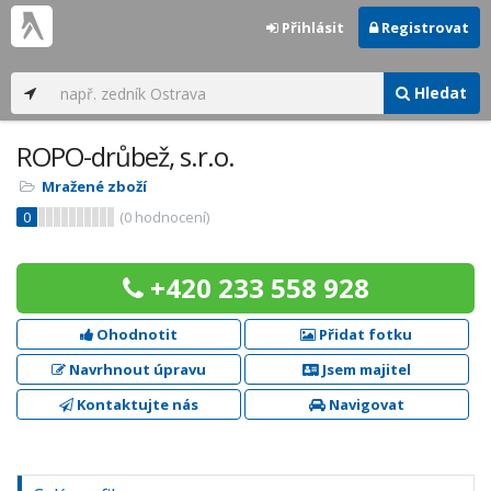
Přihlásit
Registrovat
Hledat
ROPO-drůbež, s.r.o.
Mražené zboží
0
(
0
hodnocení)
+420 233 558 928
Ohodnotit
Přidat fotku
Navrhnout úpravu
Jsem majitel
Kontaktujte nás
Navigovat