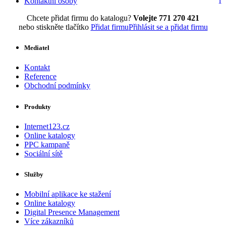
Kontaktní osoby
1
Chcete přidat firmu do katalogu?
Volejte 771 270 421
nebo stiskněte tlačítko
Přidat firmu
Přihlásit se a přidat firmu
Mediatel
Kontakt
Reference
Obchodní podmínky
Produkty
Internet123.cz
Online katalogy
PPC kampaně
Sociální sítě
Služby
Mobilní aplikace ke stažení
Online katalogy
Digital Presence Management
Více zákazníků