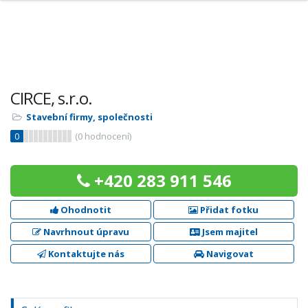
CIRCE, s.r.o.
Stavební firmy, společnosti
0
(
0
hodnocení)
+420 283 911 546
Ohodnotit
Přidat fotku
Navrhnout úpravu
Jsem majitel
Kontaktujte nás
Navigovat