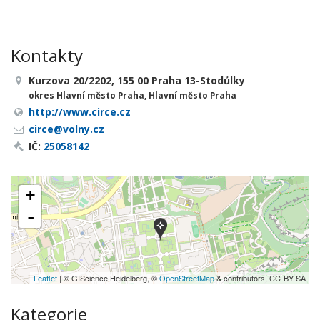
Kontakty
Kurzova 20/2202, 155 00 Praha 13-Stodůlky
okres Hlavní město Praha, Hlavní město Praha
http://www.circe.cz
circe@volny.cz
IČ:
25058142
+
-
Leaflet
| © GIScience Heidelberg, ©
OpenStreetMap
& contributors, CC-BY-SA
Kategorie