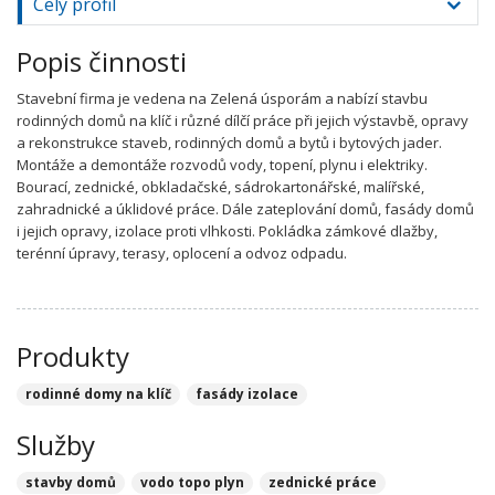
Celý profil
Popis činnosti
Stavební firma je vedena na Zelená úsporám a nabízí stavbu
rodinných domů na klíč i různé dílčí práce při jejich výstavbě, opravy
a rekonstrukce staveb, rodinných domů a bytů i bytových jader.
Montáže a demontáže rozvodů vody, topení, plynu i elektriky.
Bourací, zednické, obkladačské, sádrokartonářské, malířské,
zahradnické a úklidové práce. Dále zateplování domů, fasády domů
i jejich opravy, izolace proti vlhkosti. Pokládka zámkové dlažby,
terénní úpravy, terasy, oplocení a odvoz odpadu.
Produkty
rodinné domy na klíč
fasády izolace
Služby
stavby domů
vodo topo plyn
zednické práce