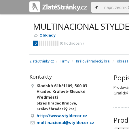
MULTINACIONAL STYLDEC
Obklady
0
(
0
hodnocení)
ZlatéStránky.cz
Firmy
Královéhradecký kraj
okres 
Popi
Kontakty
Kladská 61b/1109, 500 03
Prodávám
Hradec Králové-Slezské
Grafický
Předměstí
okres Hradec Králové,
Královéhradecký kraj
http://www.styldecor.cz
Prod
multinacional@styldecor.cz