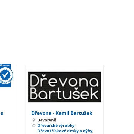
 s
Dřevona - Kamil Bartušek
Bavoryně
Dřevařské výrobky
,
Dřevotřískové desky a dýhy
,