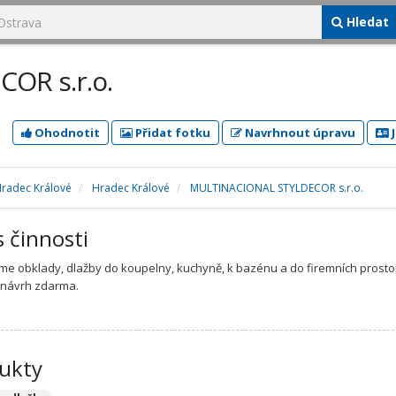
Hledat
OR s.r.o.
Ohodnotit
Přidat fotku
Navrhnout úpravu
J
Hradec Králové
Hradec Králové
MULTINACIONAL STYLDECOR s.r.o.
s činnosti
e obklady, dlažby do koupelny, kuchyně, k bazénu a do firemních prosto
 návrh zdarma.
ukty