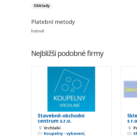
Obklady
Platební metody
hotově
Nejbližší podobné firmy
Stavebně-obchodní
Skl
centrum s.r.o.
s r.o
Vrchlabí
P
Koupelny - vybavení
,
S