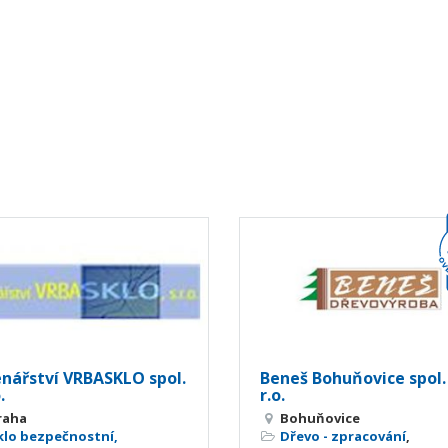
enářství VRBASKLO spol.
Beneš Bohuňovice spol.
.
r.o.
raha
Bohuňovice
klo bezpečnostní,
Dřevo - zpracování
,