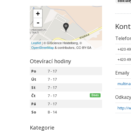
obklad
+
-
Kont
Telefo
Leaflet
| © GIScience Heidelberg, ©
OpenStreetMap
& contributors, CC-BY-SA
+420 49
+420 49
Otevírací hodiny
Po
7 - 17
Emaily
Út
7 - 17
multina
St
7 - 17
Čt
7 - 17
Dnes
Odkaz
Pá
7 - 17
http://
So
8 - 14
Kategorie