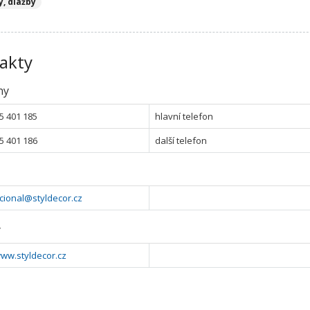
y, dlažby
akty
ny
5 401 185
hlavní telefon
5 401 186
další telefon
cional@styldecor.cz
y
www.styldecor.cz