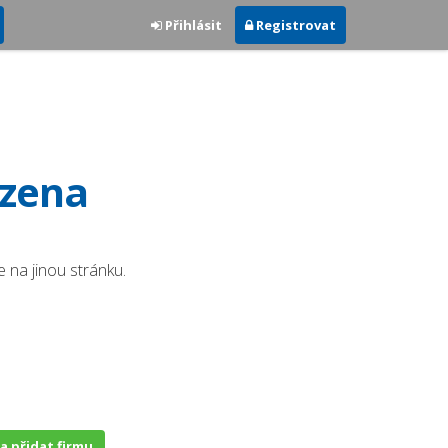
Přihlásit
Registrovat
ezena
 na jinou stránku.
 a přidat firmu