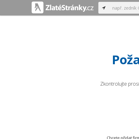
Poža
Zkontrolujte pros
Chcete přidat fi