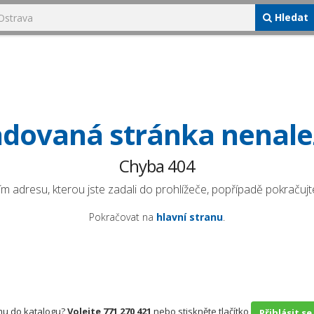
Hledat
dovaná stránka nenal
Chyba 404
ím adresu, kterou jste zadali do prohlížeče, popřípadě pokračujte
Pokračovat na
hlavní stranu
.
rmu do katalogu?
Volejte 771 270 421
nebo stiskněte tlačítko
Přihlásit se