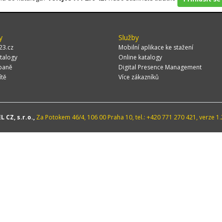
y
Služby
23.cz
Mobilní aplikace ke stažení
talogy
Online katalogy
paně
Digital Presence Management
ítě
Více zákazníků
 CZ, s.r.o.,
Za Potokem 46/4, 106 00 Praha 10, tel.: +420 771 270 421, verze 1.