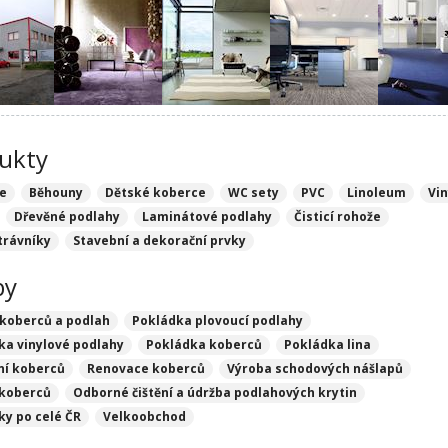
ukty
e
Běhouny
Dětské koberce
WC sety
PVC
Linoleum
Vin
Dřevěné podlahy
Laminátové podlahy
Čisticí rohože
trávníky
Stavební a dekorační prvky
by
 koberců a podlah
Pokládka plovoucí podlahy
ka vinylové podlahy
Pokládka koberců
Pokládka lina
ní koberců
Renovace koberců
Výroba schodových nášlapů
 koberců
Odborné čištění a údržba podlahových krytin
ky po celé ČR
Velkoobchod