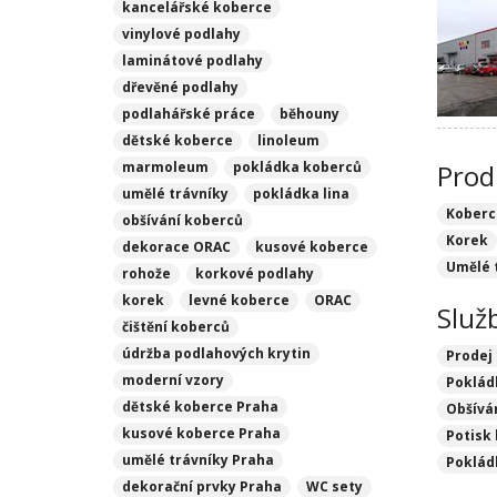
kancelářské koberce
vinylové podlahy
laminátové podlahy
dřevěné podlahy
podlahářské práce
běhouny
dětské koberce
linoleum
marmoleum
pokládka koberců
Prod
umělé trávníky
pokládka lina
Koberc
obšívání koberců
Korek
dekorace ORAC
kusové koberce
Umělé 
rohože
korkové podlahy
korek
levné koberce
ORAC
Služ
čištění koberců
údržba podlahových krytin
Prodej
moderní vzory
Poklád
dětské koberce Praha
Obšívá
kusové koberce Praha
Potisk
umělé trávníky Praha
Poklád
dekorační prvky Praha
WC sety