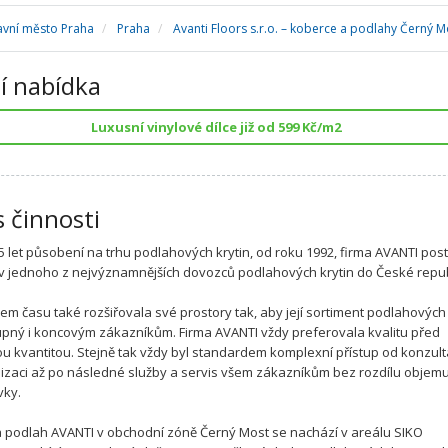
avní město Praha
Praha
Avanti Floors s.r.o. – koberce a podlahy Černý M
í nabídka
Luxusní vinylové dílce již od 599 Kč/m2
s činnosti
 let působení na trhu podlahových krytin, od roku 1992, firma AVANTI po
 v jednoho z nejvýznamnějších dovozců podlahových krytin do České repub
em času také rozšiřovala své prostory tak, aby její sortiment podlahových 
upný i koncovým zákazníkům. Firma AVANTI vždy preferovala kvalitu před
u kvantitou. Stejně tak vždy byl standardem komplexní přístup od konzul
lizaci až po následné služby a servis všem zákazníkům bez rozdílu objem
vky.
 podlah AVANTI v obchodní zóně Černý Most se nachází v areálu SIKO