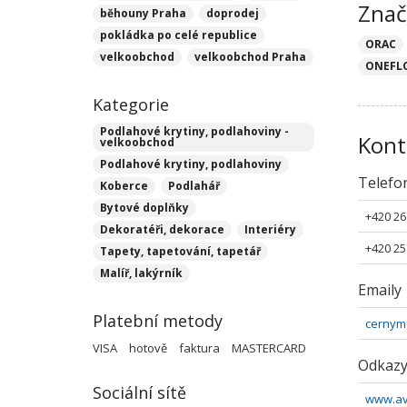
Znač
běhouny Praha
doprodej
pokládka po celé republice
ORAC
velkoobchod
velkoobchod Praha
ONEFL
Kategorie
Podlahové krytiny, podlahoviny -
Kont
velkoobchod
Podlahové krytiny, podlahoviny
Telefo
Koberce
Podlahář
Bytové doplňky
+420 26
Dekoratéři, dekorace
Interiéry
+420 25
Tapety, tapetování, tapetář
Malíř, lakýrník
Emaily
Platební metody
cernym
VISA
hotově
faktura
MASTERCARD
Odkaz
Sociální sítě
www.av