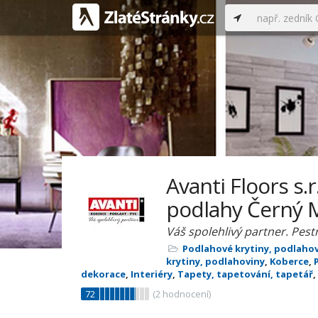
Avanti Floors s.r
podlahy Černý 
Váš spolehlivý partner. Pest
Podlahové krytiny, podlaho
krytiny, podlahoviny
,
Koberce
,
dekorace
,
Interiéry
,
Tapety, tapetování, tapetář
,
72
(
2
hodnocení)