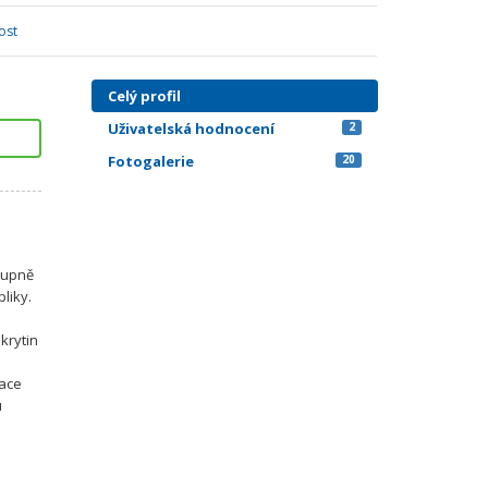
ost
Celý profil
Uživatelská hodnocení
2
Fotogalerie
20
stupně
liky.
krytin
tace
u