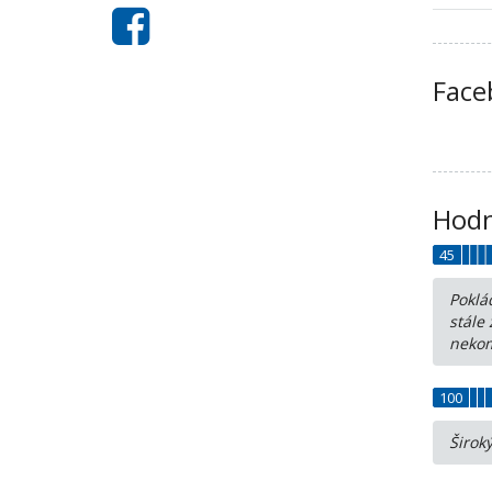
Face
Hodn
45
Poklá
stále
nekom
100
Širok