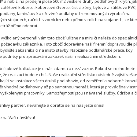
 a nabízí na prodejní ploše 500 m2 veškeré druhy podlahových krytin, ja
 zátěžové koberce, kobercové čtverce, čisticí zóny, bytové a zátěžové PVC,
 podlahy, laminátové a dřevěné podlahy od renomovaných výrobců na
ých stojanech, ručních vzornících nebo přímo v rolích na stojanech, ze kte
tráž přímo odebrat.
vyškolený personál Vám toto zboží uřízne na míru či nařeže do speciálníc
e požadavku zákazníka. Toto zboží dopravíme naší firemní dopravou dle p
 bydliště zákazníka či na místo stavby. Nabízíme podlahářské práce, kdy
e podněty pro zpracování zakázek naším realizačním střediskem.
ní takové kalkulace je u nás zdarma a nezávazné. Pokud se rozhodnete 
, že realizaci budete chtít. Naše realizační středisko následně zajistí vešk
týkající se instalace všech druhů podlahovin, od zaměření a odborné konzul
ěr vhodné podlahoviny až po samotnou montáž, která je prováděna vlast
vyškolenými pracovníky. Samozřejmostí jsou i návazné služby, údržba a či
ehlivý partner, neváhejte a obraťte se na nás ještě dnes!
e na Vaši návštěvu!