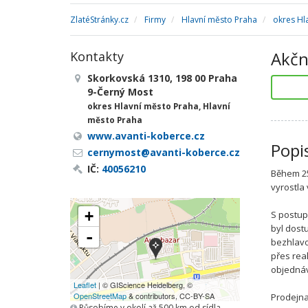
ZlatéStránky.cz
Firmy
Hlavní město Praha
okres Hl
Akčn
Kontakty
Skorkovská 1310, 198 00 Praha
9-Černý Most
okres Hlavní město Praha, Hlavní
město Praha
www.avanti-koberce.cz
Popi
cernymost@avanti-koberce.cz
IČ:
40056210
Během 25
vyrostla
+
S postup
byl dost
-
bezhlavo
přes rea
objedná
Leaflet
| © GIScience Heidelberg, ©
OpenStreetMap
& contributors, CC-BY-SA
Prodejna
Působíme v okolí až 500 km od sídla