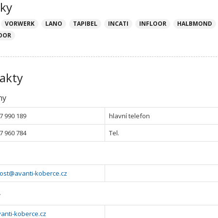
ky
VORWERK
LANO
TAPIBEL
INCATI
INFLOOR
HALBMOND
OOR
akty
ny
7 990 189
hlavní telefon
7 960 784
Tel.
ost@avanti-koberce.cz
y
anti-koberce.cz