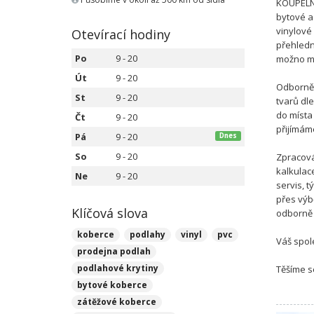
KOUPELNY
bytové a
vinylové
Otevírací hodiny
přehledn
Po
9 - 20
možno me
Út
9 - 20
Odborně 
St
9 - 20
tvarů dl
do místa
Čt
9 - 20
přijímám
Pá
9 - 20
Dnes
So
9 - 20
Zpracová
kalkulace
Ne
9 - 20
servis, 
přes výb
Klíčová slova
odborně 
koberce
podlahy
vinyl
pvc
Váš spol
prodejna podlah
podlahové krytiny
Těšíme s
bytové koberce
zátěžové koberce