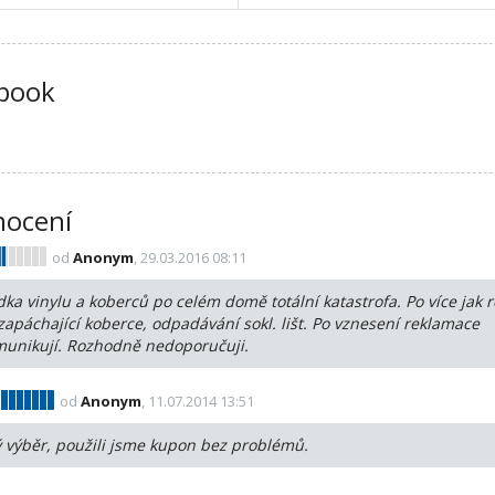
book
ocení
od
Anonym
, 29.03.2016 08:11
dka vinylu a koberců po celém domě totální katastrofa. Po více jak 
 zapáchající koberce, odpadávání sokl. lišt. Po vznesení reklamace
unikují. Rozhodně nedoporučuji.
od
Anonym
, 11.07.2014 13:51
ý výběr, použili jsme kupon bez problémů.