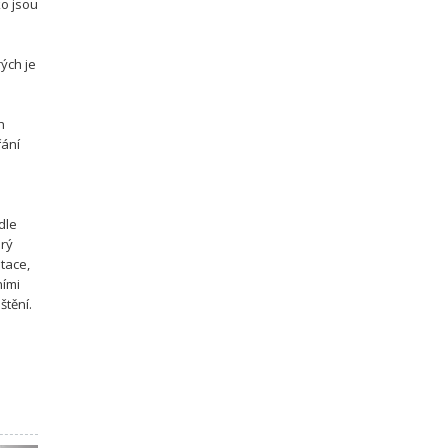
ko jsou
rých je
h
řání
dle
erý
tace,
ními
štění.