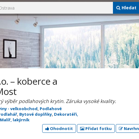
Hledat
.o. – koberce a
Most
rý výběr podlahových krytin. Záruka vysoké kvality.
viny - velkoobchod
,
Podlahové
Podlahář
,
Bytové doplňky
,
Dekoratéři,
Malíř, lakýrník
Ohodnotit
Přidat fotku
Navrhn