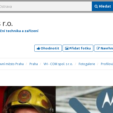
Hledat
r.o.
ní technika a zařízení
Ohodnotit
Přidat fotku
Navrhn
avní město Praha
Praha
VH - COM spol. s r.o.
Fotogalerie
Profilov