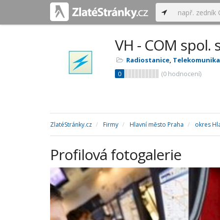
VH - COM spol. s 
Radiostanice
,
Telekomunikač
0
(
0
hodnocení)
ZlatéStránky.cz
Firmy
Hlavní město Praha
okres Hl
Profilová fotogalerie