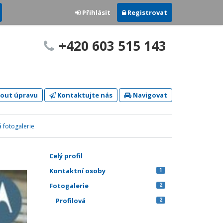
Přihlásit
Registrovat
+420 603 515 143
out úpravu
Kontaktujte nás
Navigovat
á fotogalerie
Celý profil
Kontaktní osoby
1
Fotogalerie
2
Profilová
2