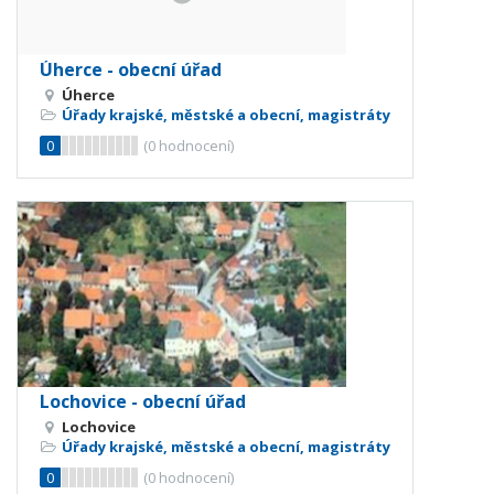
Úherce - obecní úřad
Úherce
Úřady krajské, městské a obecní, magistráty
0
(
0
hodnocení)
Lochovice - obecní úřad
Lochovice
Úřady krajské, městské a obecní, magistráty
0
(
0
hodnocení)