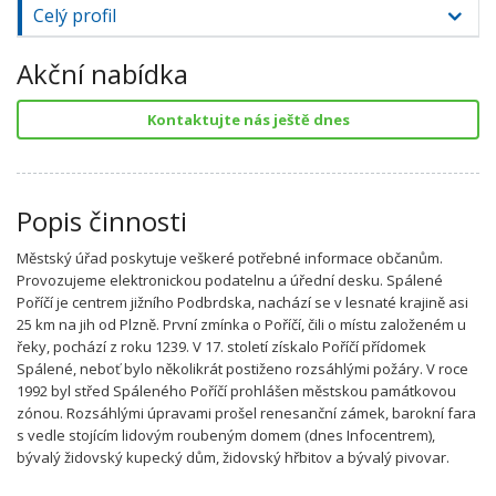
Celý profil
Akční nabídka
Kontaktujte nás ještě dnes
Popis činnosti
Městský úřad poskytuje veškeré potřebné informace občanům.
Provozujeme elektronickou podatelnu a úřední desku. Spálené
Poříčí je centrem jižního Podbrdska, nachází se v lesnaté krajině asi
25 km na jih od Plzně. První zmínka o Poříčí, čili o místu založeném u
řeky, pochází z roku 1239. V 17. století získalo Poříčí přídomek
Spálené, neboť bylo několikrát postiženo rozsáhlými požáry. V roce
1992 byl střed Spáleného Poříčí prohlášen městskou památkovou
zónou. Rozsáhlými úpravami prošel renesanční zámek, barokní fara
s vedle stojícím lidovým roubeným domem (dnes Infocentrem),
bývalý židovský kupecký dům, židovský hřbitov a bývalý pivovar.