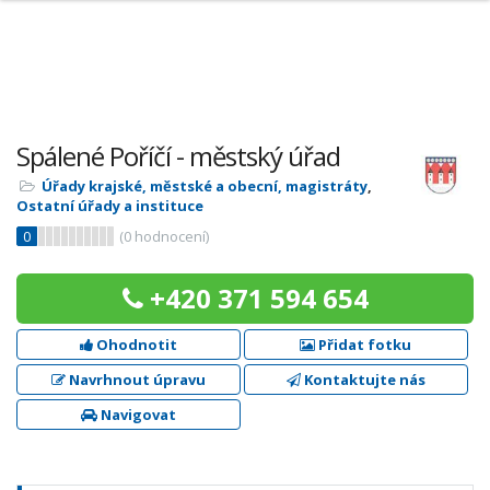
Spálené Poříčí - městský úřad
Úřady krajské, městské a obecní, magistráty
,
Ostatní úřady a instituce
0
(
0
hodnocení)
+420 371 594 654
Ohodnotit
Přidat fotku
Navrhnout úpravu
Kontaktujte nás
Navigovat