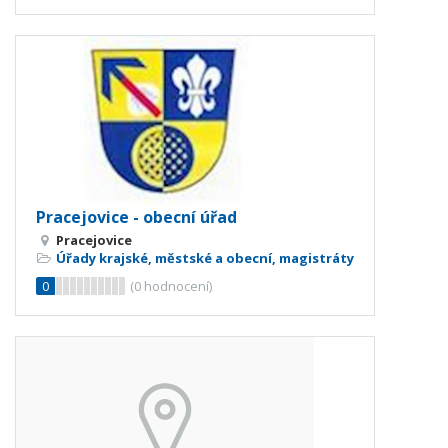
Pracejovice - obecní úřad
Pracejovice
Úřady krajské, městské a obecní, magistráty
0
(
0
hodnocení)