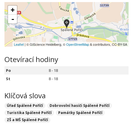
+
-
Leaflet
| © GIScience Heidelberg, ©
OpenStreetMap
& contributors, CC-BY-SA
Otevírací hodiny
Po
8 - 18
St
8 - 18
Klíčová slova
Úřad Spálené Poříčí
Dobrovolní hasiči Spálené Poříčí
Turistika Spálené Poříčí
Památky Spálené Poříčí
ZŠ a MŠ Spálené Poříčí