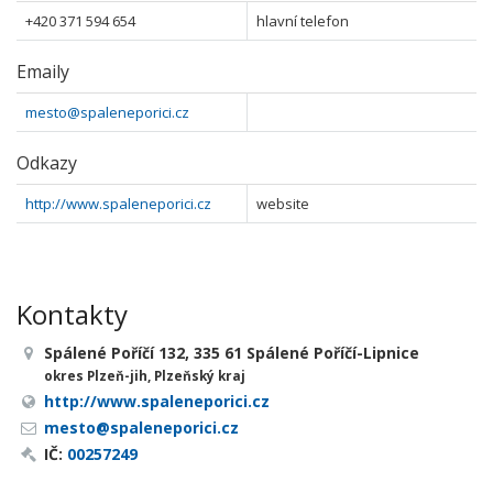
+420 371 594 654
hlavní telefon
Emaily
mesto@spaleneporici.cz
Odkazy
http://www.spaleneporici.cz
website
Kontakty
Spálené Poříčí 132, 335 61 Spálené Poříčí-Lipnice
okres Plzeň-jih, Plzeňský kraj
http://www.spaleneporici.cz
mesto@spaleneporici.cz
IČ:
00257249