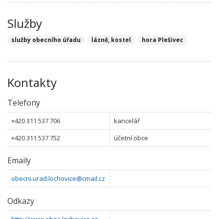
Služby
služby obecního úřadu
lázně, kostel
hora Plešivec
Kontakty
Telefony
+420 311 537 706
kancelář
+420 311 537 752
účetní obce
Emaily
obecni.urad.lochovice@cmail.cz
Odkazy