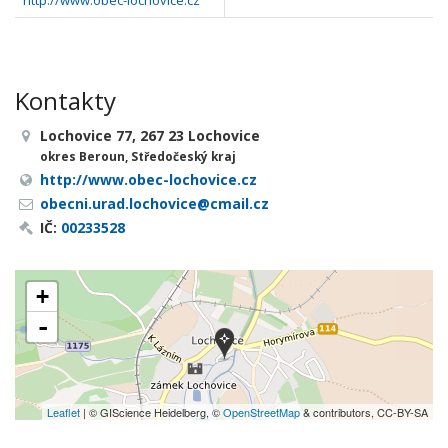
http://www.obec-lochovice.cz
Kontakty
Lochovice 77, 267 23 Lochovice
okres Beroun, Středočeský kraj
http://www.obec-lochovice.cz
obecni.urad.lochovice@cmail.cz
IČ:
00233528
+
-
Leaflet
| © GIScience Heidelberg, ©
OpenStreetMap
& contributors, CC-BY-SA