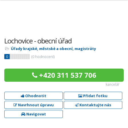
Lochovice - obecní úřad
Úřady krajské, městské a obecní, magistráty
0
(
0
hodnocení)
+420 311 537 706
kancelář
Ohodnotit
Přidat fotku
Navrhnout úpravu
Kontaktujte nás
Navigovat