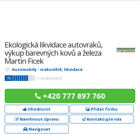
Ekologická likvidace autovraků,
výkup barevných kovů a železa
Martin Ficek
Automobily - vrakoviště, likvidace
70
(
1
hodnocení)
+420 777 897 760
Ohodnotit
Přidat fotku
Navrhnout úpravu
Kontaktujte nás
Navigovat