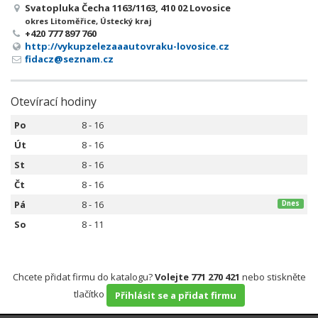
Svatopluka Čecha 1163/1163, 410 02 Lovosice
okres Litoměřice, Ústecký kraj
+420 777 897 760
http://vykupzelezaaautovraku-lovosice.cz
fidacz@seznam.cz
Otevírací hodiny
Po
8 - 16
Út
8 - 16
St
8 - 16
Čt
8 - 16
Pá
8 - 16
Dnes
So
8 - 11
Chcete přidat firmu do katalogu?
Volejte 771 270 421
nebo stiskněte
tlačítko
Přihlásit se a přidat firmu