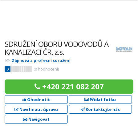
SDRUŽENÍ OBORU VODOVODŮ A
KANALIZACÍ ČR, z.s.
Zájmová a profesní sdružení
0
(
0
hodnocení)
+420 221 082 207
Ohodnotit
Přidat fotku
Navrhnout úpravu
Kontaktujte nás
Navigovat