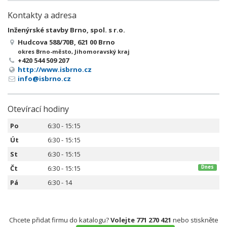
Kontakty a adresa
Inženýrské stavby Brno, spol. s r.o.
Hudcova 588/70B, 621 00 Brno
okres Brno-město, Jihomoravský kraj
+420 544 509 207
http://www.isbrno.cz
info@isbrno.cz
Otevírací hodiny
Po
6:30 - 15:15
Út
6:30 - 15:15
St
6:30 - 15:15
Čt
6:30 - 15:15
Dnes
Pá
6:30 - 14
Chcete přidat firmu do katalogu?
Volejte 771 270 421
nebo stiskněte