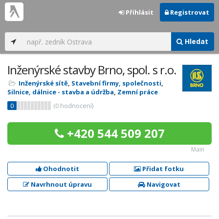
Přihlásit
Registrovat
Hledat
Inženýrské stavby Brno, spol. s r.o.
Inženýrské sítě
,
Stavební firmy, společnosti
,
Silnice, dálnice - stavba a údržba
,
Zemní práce
0
(
0
hodnocení)
+420 544 509 207
Main
Ohodnotit
Přidat fotku
Navrhnout úpravu
Navigovat