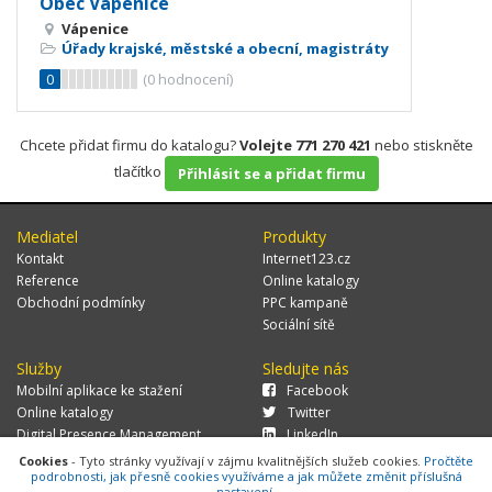
Obec Vápenice
Vápenice
Úřady krajské, městské a obecní, magistráty
0
(
0
hodnocení)
Chcete přidat firmu do katalogu?
Volejte 771 270 421
nebo stiskněte
tlačítko
Přihlásit se a přidat firmu
Mediatel
Produkty
Kontakt
Internet123.cz
Reference
Online katalogy
Obchodní podmínky
PPC kampaně
Sociální sítě
Služby
Sledujte nás
Mobilní aplikace ke stažení
Facebook
Online katalogy
Twitter
Digital Presence Management
LinkedIn
Více zákazníků
Cookies
- Tyto stránky využívají v zájmu kvalitnějších služeb cookies.
Pročtěte
podrobnosti, jak přesně cookies využíváme a jak můžete změnit příslušná
nastavení.