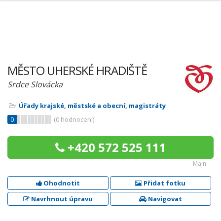
MĚSTO UHERSKÉ HRADIŠTĚ
Srdce Slovácka
Úřady krajské, městské a obecní, magistráty
0
(
0
hodnocení)
+420 572 525 111
Main
Ohodnotit
Přidat fotku
Navrhnout úpravu
Navigovat