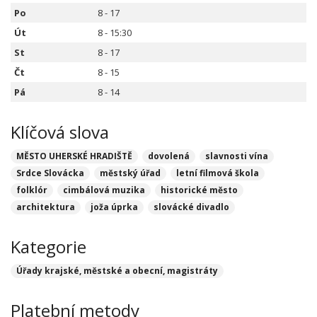
Po
8 - 17
Út
8 - 15:30
St
8 - 17
Čt
8 - 15
Pá
8 - 14
Klíčová slova
MĚSTO UHERSKÉ HRADIŠTĚ
dovolená
slavnosti vína
Srdce Slovácka
městský úřad
letní filmová škola
folklór
cimbálová muzika
historické město
architektura
joža úprka
slovácké divadlo
Kategorie
Úřady krajské, městské a obecní, magistráty
Platební metody