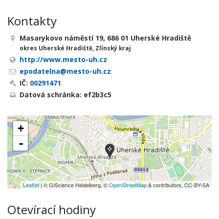
Kontakty
Masarykovo náměstí 19, 686 01 Uherské Hradiště
okres Uherské Hradiště, Zlínský kraj
http://www.mesto-uh.cz
epodatelna@mesto-uh.cz
IČ:
00291471
Datová schránka: ef2b3c5
+
-
Leaflet
| © GIScience Heidelberg, ©
OpenStreetMap
& contributors, CC-BY-SA
Otevírací hodiny