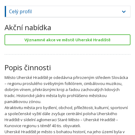
Celý profil
Akční nabídka
Významné akce ve městě Uherské Hradiště
Popis činnosti
Město Uherské Hradiště je odedávna přirozeným středem Slovácka
– regionu proslulého svébytným folklórem, cimbálovou muzikou,
dobrým vínem, překrásnými kroji a řadou zachovalých lidových
tradic. Historické jádro města bylo prohlášeno městskou
památkovou zónou.
Atraktivitu města pro bydlení, obchod, příležitosti, kulturní, sportovní
a společenské vyžití dále zvyšuje centrální poloha Uherského
Hradiště v sídelní aglomeraci Staré Město – Uherské Hradiště –
Kunovice regionu s téměř 40 tis. obyvateli.
Uherské Hradiště je město s bohatou historií, na jeho území byla v