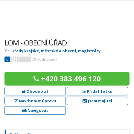
LOM - OBECNÍ ÚŘAD
Úřady krajské, městské a obecní, magistráty
0
(
0
hodnocení)
+420 383 496 120
Ohodnotit
Přidat fotku
Navrhnout úpravu
Jsem majitel
Navigovat