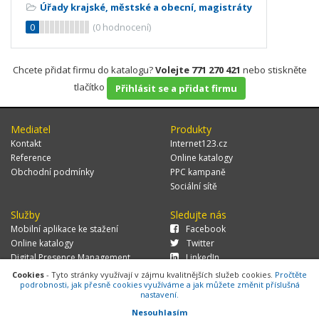
Úřady krajské, městské a obecní, magistráty
0
(
0
hodnocení)
Chcete přidat firmu do katalogu?
Volejte 771 270 421
nebo stiskněte
tlačítko
Přihlásit se a přidat firmu
Mediatel
Produkty
Kontakt
Internet123.cz
Reference
Online katalogy
Obchodní podmínky
PPC kampaně
Sociální sítě
Služby
Sledujte nás
Mobilní aplikace ke stažení
Facebook
Online katalogy
Twitter
Digital Presence Management
LinkedIn
Více zákazníků
Cookies
- Tyto stránky využívají v zájmu kvalitnějších služeb cookies.
Pročtěte
podrobnosti, jak přesně cookies využíváme a jak můžete změnit příslušná
nastavení.
Nesouhlasím
© 2026 MEDIATEL CZ, s.r.o.,
Za Potokem 46/4, 106 00 Praha 10, tel.: