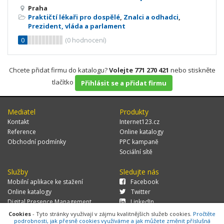
Praha
Praktičtí lékaři pro dospělé
,
Znalci a odhadci
,
Prezident, vláda a parlament
0
(
0
hodnocení)
Chcete přidat firmu do katalogu?
Volejte 771 270 421
nebo stiskněte
tlačítko
Přihlásit se a přidat firmu
Mediatel
Produkty
Kontakt
Internet123.cz
Reference
Online katalogy
Obchodní podmínky
PPC kampaně
Sociální sítě
Služby
Sledujte nás
Mobilní aplikace ke stažení
Facebook
Online katalogy
Twitter
Digital Presence Management
LinkedIn
Více zákazníků
Cookies
- Tyto stránky využívají v zájmu kvalitnějších služeb cookies.
Pročtěte
podrobnosti, jak přesně cookies využíváme a jak můžete změnit příslušná