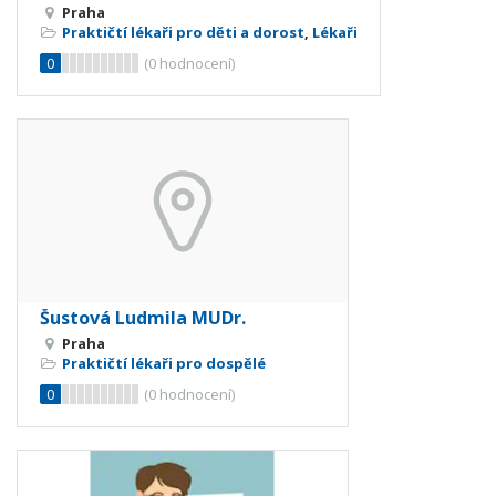
Praha
Praktičtí lékaři pro děti a dorost
,
Lékaři
0
(
0
hodnocení)
Šustová Ludmila MUDr.
Praha
Praktičtí lékaři pro dospělé
0
(
0
hodnocení)