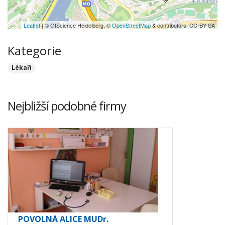
Leaflet
| © GIScience Heidelberg, ©
OpenStreetMap
& contributors, CC-BY-SA
Kategorie
Lékaři
Nejbližší podobné firmy
POVOLNÁ ALICE MUDr.