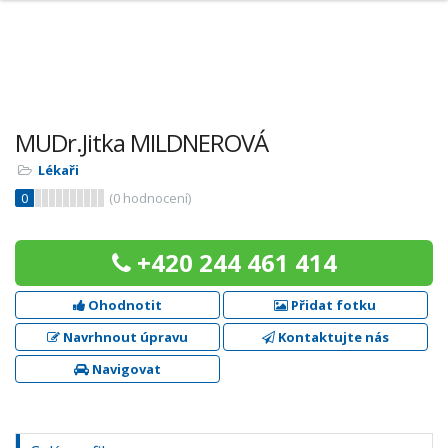
MUDr.Jitka MILDNEROVÁ
Lékaři
0
(
0
hodnocení)
+420 244 461 414
Ohodnotit
Přidat fotku
Navrhnout úpravu
Kontaktujte nás
Navigovat