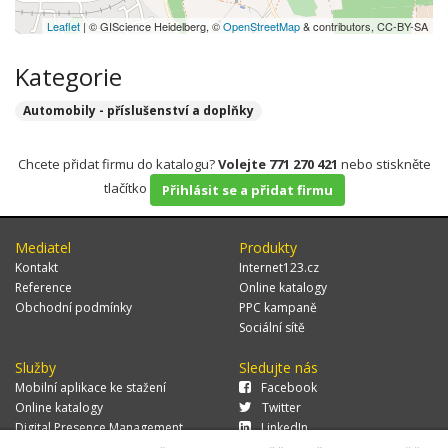
Leaflet
| © GIScience Heidelberg, ©
OpenStreetMap
& contributors, CC-BY-SA
Kategorie
Automobily - příslušenství a doplňky
Chcete přidat firmu do katalogu?
Volejte 771 270 421
nebo stiskněte
tlačítko
Přihlásit se a přidat firmu
Mediatel
Produkty
Kontakt
Internet123.cz
Reference
Online katalogy
Obchodní podmínky
PPC kampaně
Sociální sítě
Služby
Sledujte nás
Mobilní aplikace ke stažení
Facebook
Online katalogy
Twitter
Digital Presence Management
LinkedIn
Více zákazníků