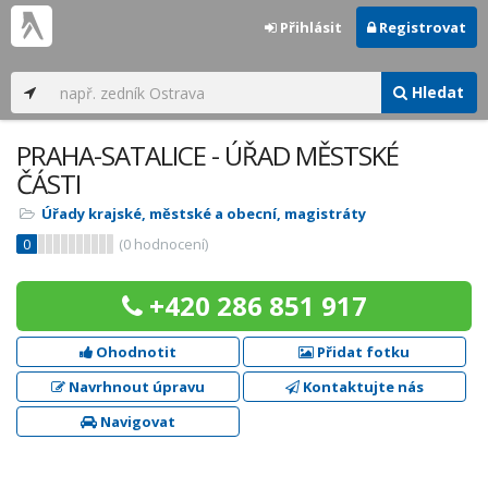
Přihlásit
Registrovat
Hledat
PRAHA-SATALICE - ÚŘAD MĚSTSKÉ
ČÁSTI
Úřady krajské, městské a obecní, magistráty
0
(
0
hodnocení)
+420 286 851 917
Ohodnotit
Přidat fotku
Navrhnout úpravu
Kontaktujte nás
Navigovat