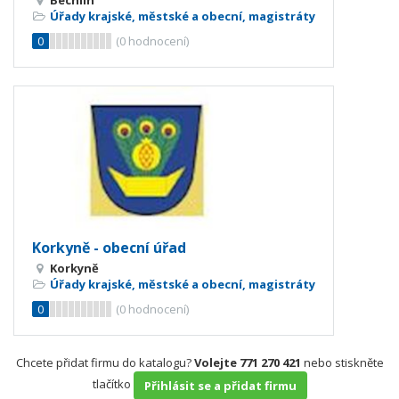
Bechlín
Úřady krajské, městské a obecní, magistráty
0
(
0
hodnocení)
Korkyně - obecní úřad
Korkyně
Úřady krajské, městské a obecní, magistráty
0
(
0
hodnocení)
Chcete přidat firmu do katalogu?
Volejte 771 270 421
nebo stiskněte
tlačítko
Přihlásit se a přidat firmu