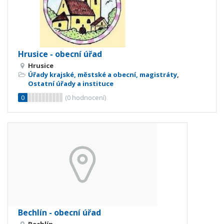
Hrusice - obecní úřad
Hrusice
Úřady krajské, městské a obecní, magistráty
,
Ostatní úřady a instituce
0
(
0
hodnocení)
Bechlín - obecní úřad