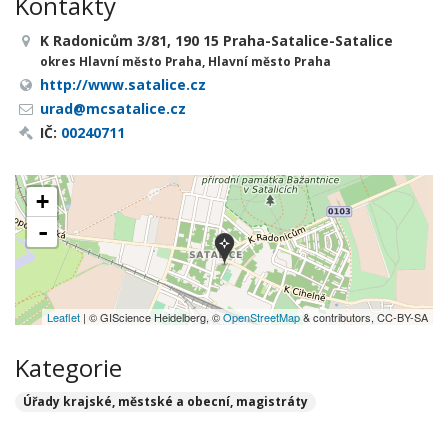
Kontakty
K Radonicům 3/81, 190 15 Praha-Satalice-Satalice
okres Hlavní město Praha, Hlavní město Praha
http://www.satalice.cz
urad@mcsatalice.cz
IČ:
00240711
+
-
Leaflet
| © GIScience Heidelberg, ©
OpenStreetMap
& contributors, CC-BY-SA
Kategorie
Úřady krajské, městské a obecní, magistráty