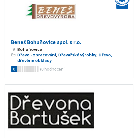
Beneš Bohuňovice spol. s r.o.
Bohuňovice
Dřevo - zpracování
,
Dřevařské výrobky
,
Dřevo,
dřevěné obklady
0
(
0
hodnocení)