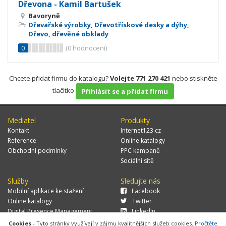
Dřevona - Kamil Bartušek
Bavoryně
Dřevařské výrobky
,
Dřevotřískové desky a dýhy
,
Dřevo, dřevěné obklady
0
(
0
hodnocení)
Chcete přidat firmu do katalogu?
Volejte 771 270 421
nebo stiskněte
tlačítko
Přihlásit se a přidat firmu
Mediatel
Produkty
Kontakt
Internet123.cz
Reference
Online katalogy
Obchodní podmínky
PPC kampaně
Sociální sítě
Služby
Sledujte nás
Mobilní aplikace ke stažení
Facebook
Online katalogy
Twitter
Digital Presence Management
LinkedIn
Více zákazníků
Cookies
- Tyto stránky využívají v zájmu kvalitnějších služeb cookies.
Pročtěte