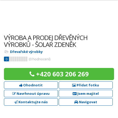
VÝROBA A PRODEJ DŘEVĚNÝCH
VÝROBKŮ - ŠOLAR ZDENĚK
Dřevařské výrobky
0
(
0
hodnocení)
+420 603 206 269
Ohodnotit
Přidat fotku
Navrhnout úpravu
Jsem majitel
Kontaktujte nás
Navigovat