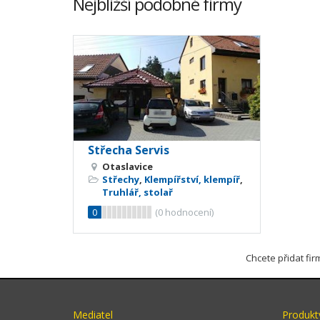
Nejbližší podobné firmy
Střecha Servis
Otaslavice
Střechy
,
Klempířství, klempíř
,
Truhlář, stolař
0
(
0
hodnocení)
Chcete přidat fi
Mediatel
Produkt