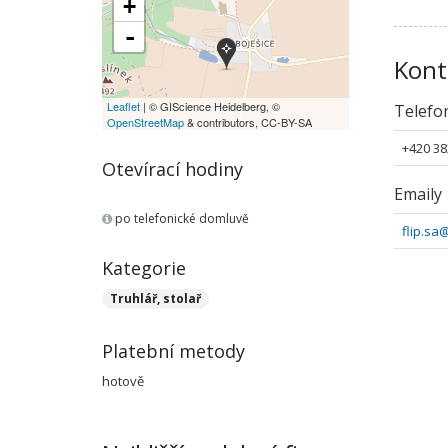
+
-
Kont
Leaflet
| © GIScience Heidelberg, ©
Telefo
OpenStreetMap
& contributors, CC-BY-SA
+420 38
Otevírací hodiny
Emaily
po telefonické domluvě
flip.s
Kategorie
Truhlář, stolař
Platební metody
hotově