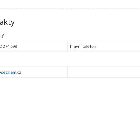
akty
ny
2 274 698
hlavní telefon
a@seznam.cz