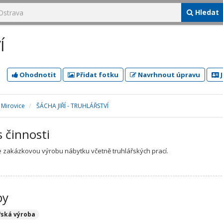
Hledat
Í
Ohodnotit
Přidat fotku
Navrhnout úpravu
J
Mirovice
ŠÁCHA JIŘÍ - TRUHLÁŘSTVÍ
s činnosti
 zakázkovou výrobu nábytku včetně truhlářských prací.
by
řská výroba