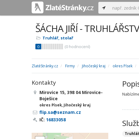
ŠÁCHA JIŘÍ - TRUHLÁŘSTV
Truhlář, stolař
0
(
0
hodnocení)
ZlatéStránky.cz
Firmy
Jihočeský kraj
okres Písek
Popi
Kontakty
Mirovice 15, 398 04 Mirovice-
Nabízíme
Boješice
okres Písek, Jihočeský kraj
flip.sa@seznam.cz
IČ:
16833058
Služ
Truhlá