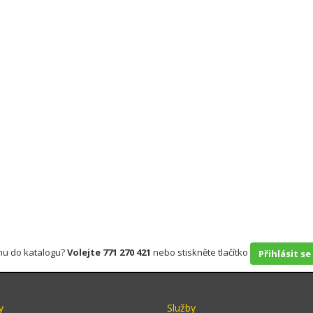
rmu do katalogu?
Volejte 771 270 421
nebo stiskněte tlačítko
Přihlásit se
y
Služby