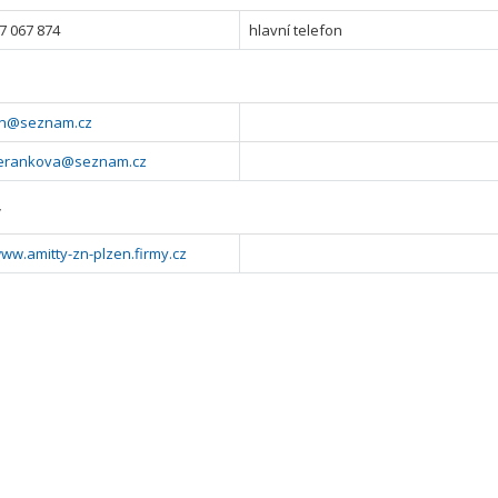
7 067 874
hlavní telefon
zn@seznam.cz
erankova@seznam.cz
y
www.amitty-zn-plzen.firmy.cz