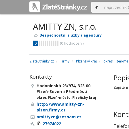
AMITTY ZN, s.r.o.
Bezpečnostní služby a agentury
0
(
0
hodnocení)
ZlatéStránky.cz
Firmy
Plzeňský kraj
okres Plzeň-mě
Popi
Kontakty
Hodonínská 23/974, 323 00
Zajištěn
Plzeň-Severní Předměstí
okres Plzeň-město, Plzeňský kraj
http://www.amitty-zn-
plzen.firmy.cz
Kont
amittyzn@seznam.cz
IČ:
27974022
Telefo