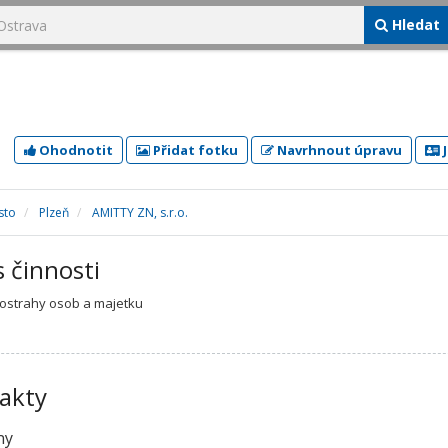
Hledat
Ohodnotit
Přidat fotku
Navrhnout úpravu
J
sto
Plzeň
AMITTY ZN, s.r.o.
s činnosti
í ostrahy osob a majetku
akty
ny