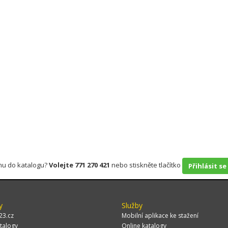
rmu do katalogu?
Volejte 771 270 421
nebo stiskněte tlačítko
Přihlásit se
y
Služby
23.cz
Mobilní aplikace ke stažení
talogy
Online katalogy