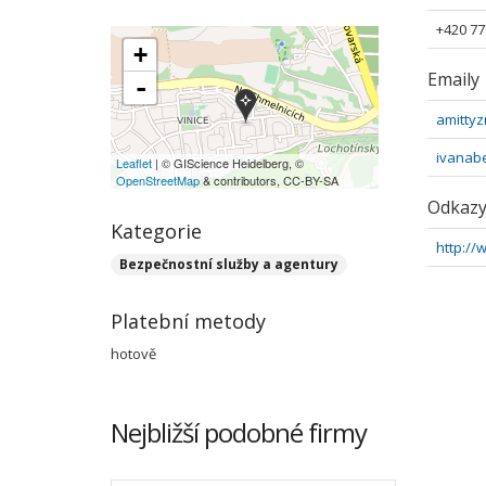
+420 77
+
Emaily
-
amitty
ivanab
Leaflet
| © GIScience Heidelberg, ©
OpenStreetMap
& contributors, CC-BY-SA
Odkaz
Kategorie
http://
Bezpečnostní služby a agentury
Platební metody
hotově
Nejbližší podobné firmy