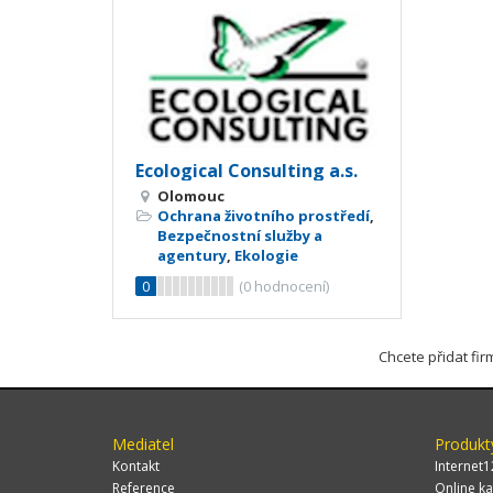
Ecological Consulting a.s.
Olomouc
Ochrana životního prostředí
,
Bezpečnostní služby a
agentury
,
Ekologie
0
(
0
hodnocení)
Chcete přidat fi
Mediatel
Produkt
Kontakt
Internet1
Reference
Online ka