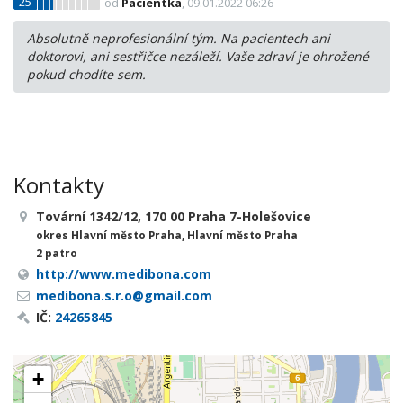
25
od
Pacientka
, 09.01.2022 06:26
Absolutně neprofesionální tým. Na pacientech ani
doktorovi, ani sestřičce nezáleží. Vaše zdraví je ohrožené
pokud chodíte sem.
Kontakty
Tovární 1342/12, 170 00 Praha 7-Holešovice
okres Hlavní město Praha, Hlavní město Praha
2 patro
http://www.medibona.com
medibona.s.r.o@gmail.com
IČ:
24265845
+