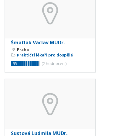
Šmatlák Václav MUDr.
Praha
Praktičtí lékaři pro dospělé
95
(
2
hodnocení)
Šustová Ludmila MUDr.