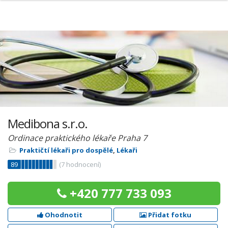
Medibona s.r.o.
Ordinace praktického lékaře Praha 7
Praktičtí lékaři pro dospělé
,
Lékaři
89
(
7
hodnocení)
+420 777 733 093
Ohodnotit
Přidat fotku