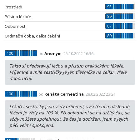
93
Prostředí
89
Přístup lékaře
87
Odbornost
89
Ordinační doba, délka čekání
100
od
Anonym
, 25.10.2022 16:36
Takto si představuji léčbu a přistup praktického lékaře.
Příjemné a milé sestřičky je jen třešnička na celku. Vřele
doporučuji
100
od
Renáta Cerneatina
, 28.02.2022 23:21
Lékaři i sestřičky jsou vždy příjemní, vyšetření a následné
léčení je vždy na 100 %. Při objednání se na určitý čas, se
vždy můžete spolehnout, že čas je dodržen. Jsem s jejich
péči velmi spokojená.