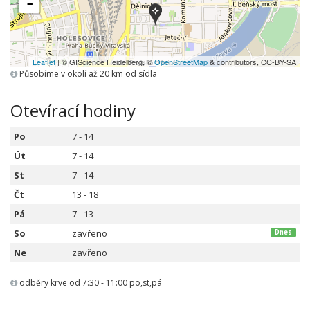
-
Leaflet
| © GIScience Heidelberg, ©
OpenStreetMap
& contributors, CC-BY-SA
Působíme v okolí až 20 km od sídla
Otevírací hodiny
Po
7 - 14
Út
7 - 14
St
7 - 14
Čt
13 - 18
Pá
7 - 13
So
zavřeno
Dnes
Ne
zavřeno
odběry krve od 7:30 - 11:00 po,st,pá