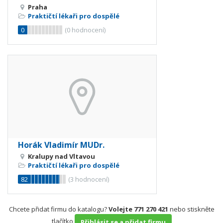
Praha
Praktičtí lékaři pro dospělé
0
(
0
hodnocení)
Horák Vladimír MUDr.
Kralupy nad Vltavou
Praktičtí lékaři pro dospělé
82
(
3
hodnocení)
Chcete přidat firmu do katalogu?
Volejte 771 270 421
nebo stiskněte
tlačítko
Přihlásit se a přidat firmu