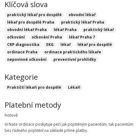
Klíčová slova
praktický lékař pro dospělé
obvodní lékař
lékař pro dospělé Praha
praktický lékař Praha
obvodní lékař Praha
lékař Praha
praktický lékař
očkování
očkování Praha
lékař Praha 7
CRP diagnostika
EKG
lékař
lékař pro dospělé
ordinace Praha
ordinace praktického lékaře
nepovinné očkování
preventivní prohlídky
Kategorie
Praktičtí lékaři pro dospělé
Lékaři
Platební metody
hotově
Naše ordinace poskytuje péči jak pojištěným pacientům, tak pacientům
bez řádného pojištění na základě přímé platby.