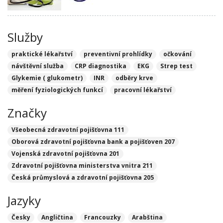
Služby
praktické lékařství
preventivní prohlídky
očkování
návštěvní služba
CRP diagnostika
EKG
Strep test
Glykemie ( glukometr)
INR
odběry krve
měření fyziologických funkcí
pracovní lékařství
Značky
Všeobecná zdravotní pojišťovna 111
Oborová zdravotní pojišťovna bank a pojišťoven 207
Vojenská zdravotní pojišťovna 201
Zdravotní pojišťovna ministerstva vnitra 211
Česká průmyslová a zdravotní pojišťovna 205
Jazyky
Česky
Angličtina
Francouzky
Arabština