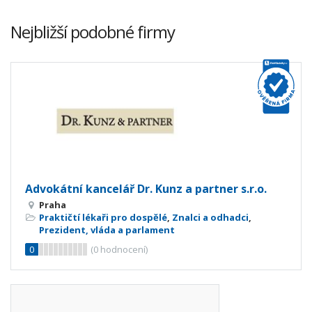
Nejbližší podobné firmy
Advokátní kancelář Dr. Kunz a partner s.r.o.
Praha
Praktičtí lékaři pro dospělé
,
Znalci a odhadci
,
Prezident, vláda a parlament
0
(
0
hodnocení)